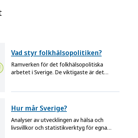
t
Vad styr folkhälsopolitiken?
Ramverken för det folkhälsopolitiska
arbetet i Sverige. De viktigaste är det
folkhälsopolitiska ramverket med sina
åtta målområden och Agenda 2030.
Hur mår Sverige?
Analyser av utvecklingen av hälsa och
nde
livsvillkor och statistikverktyg för egna
analyser. Gör lokala kartläggningar och