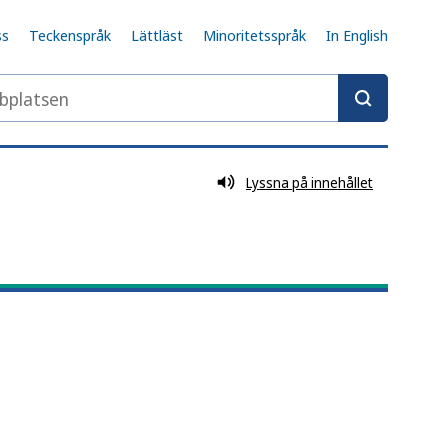
ss
Teckenspråk
Lättläst
Minoritetsspråk
In English
tobaksprodukter och nikotinprodukter och spel om pen
latsen
Lyssna på innehållet
istens
itiken