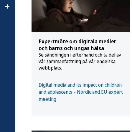
Öppna undermeny för Om Folkhälsomyndigheten
Expertmöte om digitala medier
och barns och ungas hälsa
Se sändningen i efterhand och ta del av
vår sammanfattning på vår engelska
webbplats.
Digital media and its impact on children
and adolescents – Nordic and EU expert
meeting