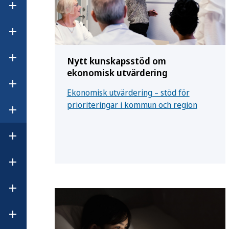
Öppna undermeny för Smittsamma sjukdomar
Öppna undermeny för Suicidprevention
Nytt kunskapsstöd om
Öppna undermeny för Vaccinationer
ekonomisk utvärdering
kus
ier
Öppna undermeny för Vårdhygien
Ekonomisk utvärdering – stöd för
ler
prioriteringar i kommun och region
Öppna undermeny för Övervikt och obesitas
Öppna undermeny för Statistik och data
Öppna undermeny för Anmäl och rapportera
Öppna undermeny för Regler och tillsyn
Öppna undermeny för Publikationer