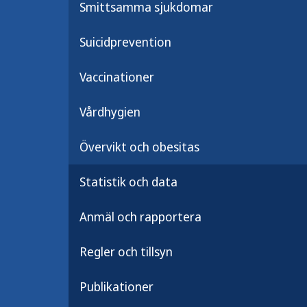
Smittsamma sjukdomar
Suicidprevention
Vaccinationer
Premiär för Fokus folkhälsa
Den 30 januari är det premiär för Fo
Vårdhygien
folkhälsa – återkommande webbinar
för dig som arbetar med folkhälsa el
är intresserad av folkhälsofrågor.
Övervikt och obesitas
Webbinarium Fokus folkhälsa
Statistik och data
Anmäl och rapportera
Regler och tillsyn
Publikationer