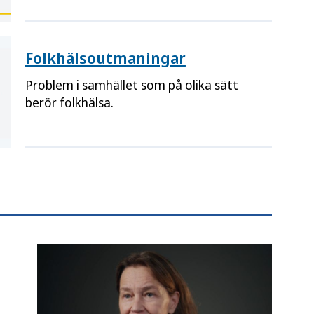
läs om hur man kan analysera jämlikhet i
hälsa.
Folkhälsoutmaningar
Problem i samhället som på olika sätt
berör folkhälsa.