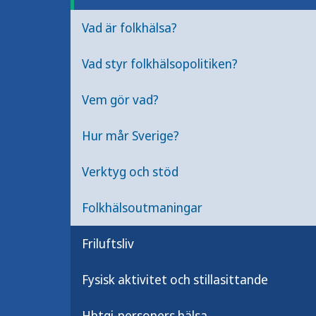
området. Du hittar äve
genomföra hälsofrämja
Vad är folkhälsa?
statistik och rapporter.
Vad styr folkhälsopolitiken?
Vem gör vad?
Vad är fol
Hur mår Sverige?
Grundläggand
och folkhälso
Verktyg och stöd
Folkhälsoutmaningar
Friluftsliv
Vem gör v
Ansvarsområd
Fysisk aktivitet och stillasittande
folkhälsoområ
och lokal nivå
Hbtqi-personers hälsa