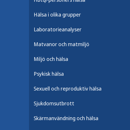
Hälsa i olika grupper
Verktyg o
Laboratorieanalyser
Stöd till utv
på hälsofräm
Matvanor och matmiljö
insatser.
Miljö och hälsa
Psykisk hälsa
Utvalt innehåll
Sexuell och reproduktiv hälsa
Sjukdomsutbrott
Skärmanvändning och hälsa