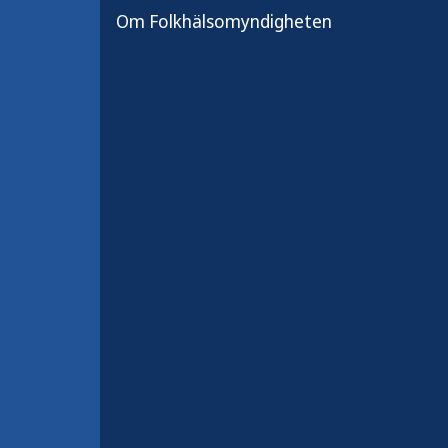
Om Folkhälsomyndigheten
Implementering
inom
folkhälsoområdet
Vi presenterar vårt material om
implementering.