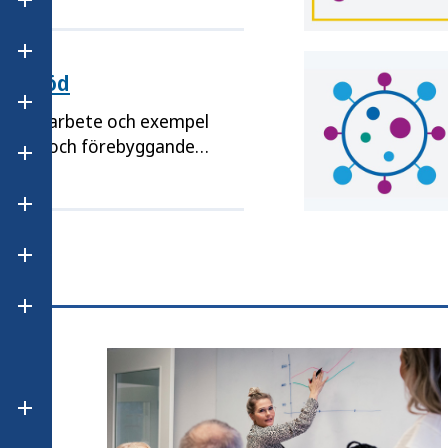
Öppna undermeny för Hbtqi-personers hälsa
Öppna undermeny för Hälsa i olika grupper
ch stöd
Öppna undermeny för Laboratorieanalyser
ecklingsarbete och exempel
jande och förebyggande
Öppna undermeny för Matvanor och matmiljö
Öppna undermeny för Miljö och hälsa
Öppna undermeny för Psykisk hälsa
Öppna undermeny för Sexuell och reproduktiv hälsa
Öppna undermeny för Skärmanvändning och hälsa