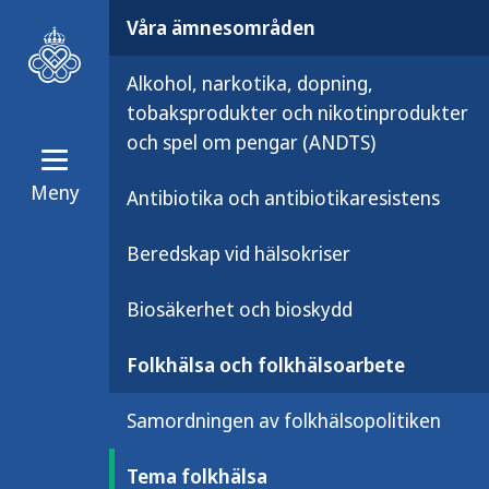
Våra ämnesområden
Alkohol, narkotika, dopning,
tobaksprodukter och nikotinprodukter
och spel om pengar (ANDTS)
Meny
Antibiotika och antibiotikaresistens
Våra ämnesområden
Folkhälsa oc
Beredskap vid hälsokriser
Tema folkhälsa
Biosäkerhet och bioskydd
Folkhälsa och folkhälsoarbete
Här har vi samlat info
Samordningen av folkhälsopolitiken
påverkar den, de folkh
Tema folkhälsa