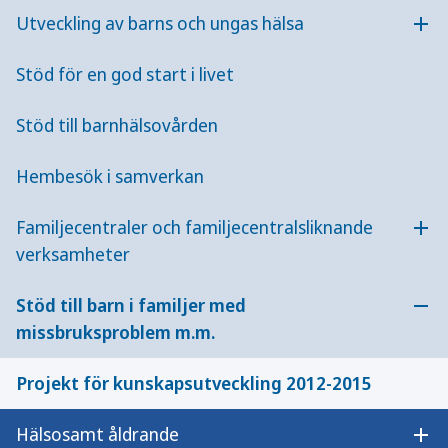
att dela erfarenheter och arbeta med
Utveckling av barns och ungas hälsa
kommunikationen inom familjen. Även ett
Öpp
arbetssätt för enskilda familjer utvecklas. Målet
Stöd för en god start i livet
är att inom familjen förflytta fokus från problem
till möjligheter.
Stöd till barnhälsovården
Bakgrund
Hembesök i samverkan
I Danderyds kommun har det länge varit svårt att
nå barn och ungdomar som lever i familjer med
Familjecentraler och familjecentralsliknande
Öpp
psykisk ohälsa och missbruk. När de så småningom
verksamheter
aktualiserats har deras livssituation varit så svår
att socialnämnden har behövt tillgripa
Stöd till barn i familjer med
Öpp
omfattande insatser.
missbruksproblem m.m.
Syfte
Projekt för kunskapsutveckling 2012-2015
Att utveckla en modell för att stärka och stödja
Hälsosamt åldrande
familjer med missbruksproblematik genom
Öpp