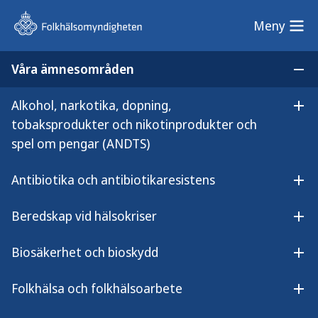
Meny
Meny
Våra ämnesområden
Sök på webbplatsen
Öp
Alkohol, narkotika, dopning,
Lyssna på
Öpp
Modellutveckling för stärkt stöd till familjer med missbruk
tobaksprodukter och nikotinprodukter och
innehållet
spel om pengar (ANDTS)
Modellutveckling för stärkt
stöd till familjer med
Antibiotika och antibiotikaresistens
Öpp
missbruk
Beredskap vid hälsokriser
Öpp
Biosäkerhet och bioskydd
Öpp
Folkhälsa och folkhälsoarbete
Danderyds kommun i samarbete med
Öpp
FoU Nordost i Stockholms län.