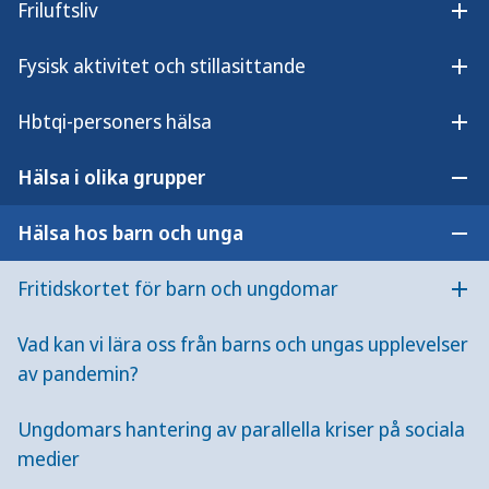
Friluftsliv
Öpp
Fysisk aktivitet och stillasittande
Projektrapport
Öpp
Projektets egen slutrapport som beskriver de
Hbtqi-personers hälsa
Öpp
resultat och erfarenheter som tagits fram under
projekttiden.
Hälsa i olika grupper
Öpp
Barnkraft/Aladdin – parallella stödgrupper för
Hälsa hos barn och unga
Öpp
familjer med en beroendeproblematik
(founordost.se)
Fritidskortet för barn och ungdomar
Öpp
Om projektet
Vad kan vi lära oss från barns och ungas upplevelser
av pandemin?
Projektet utvecklar en modell för att stärka
familjer med missbruksproblematik genom
Ungdomars hantering av parallella kriser på sociala
metoden Barnkraft. Barn och föräldrar möts dels i
medier
parallella stödgrupper och dels tillsammans för