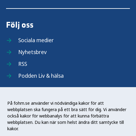
Följ oss
Sociala medier
Nyhetsbrev
RSS
Podden Liv & hälsa
På fohm.se använder vi nödvändiga kakor för att
webbplatsen ska fungera på ett bra sätt för dig. Vi använder
Folkhälsomyndigheten (Fohm) är en nationell
också kakor för webbanalys för att kunna förbättra
kunskapsmyndighet som arbetar för en bättre
webbplatsen. Du kan när som helst ändra ditt samtycke till
folkhälsa. Det gör myndigheten genom att
kakor.