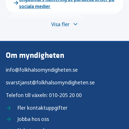
sociala medier
Stöd för en god start i livet
Visa fler
Stöd till barnhälsovården
Om myndigheten
Hembesök i samverkan
info@folkhalsomyndigheten.se
Familjecentraler och familjecentralsliknande
verksamheter
svarstjanst@folkhalsomyndigheten.se
Stöd till barn i familjer med
Telefon till växeln:
010-205 20 00
missbruksproblem m.m.
Fler kontaktuppgifter
Undersökningar
Jobba hos oss