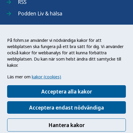
RSS
Podden Liv & hälsa
På fohm.se använder vi nödvändiga kakor för att
webbplatsen ska fungera på ett bra sätt för dig. Vi använder
Folkhälsomyndigheten (Fohm) är en nationell
också kakor för webbanalys för att kunna förbättra
kunskapsmyndighet som arbetar för en bättre
webbplatsen. Du kan när som helst ändra ditt samtycke till
folkhälsa. Det gör myndigheten genom att
kakor.
utveckla och stödja samhällets arbete med att
Läs mer om
kakor (cookies)
främja hälsa, förebygga ohälsa och skydda mot
hälsohot. Vår vision är en folkhälsa som stärker
Acceptera alla kakor
samhällets utveckling.
Acceptera endast nödvändiga
Hantera kakor