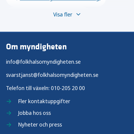
Visa fler
Om säkerhetslaboratorierna
Våra samarbeten inom mikrobiologisk
beredskap
Om myndigheten
Skyddsåtgärder vid speciell diagnostik
info@folkhalsomyndigheten.se
svarstjanst@folkhalsomyndigheten.se
Telefon till växeln:
010-205 20 00
Fler kontaktuppgifter
Jobba hos oss
Nyheter och press