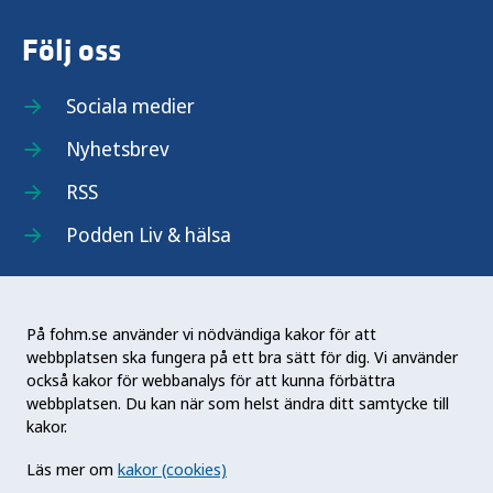
Följ oss
Sociala medier
Nyhetsbrev
RSS
Podden Liv & hälsa
På fohm.se använder vi nödvändiga kakor för att
webbplatsen ska fungera på ett bra sätt för dig. Vi använder
Folkhälsomyndigheten (Fohm) är en nationell
också kakor för webbanalys för att kunna förbättra
kunskapsmyndighet som arbetar för en bättre
webbplatsen. Du kan när som helst ändra ditt samtycke till
folkhälsa. Det gör myndigheten genom att
kakor.
utveckla och stödja samhällets arbete med att
Läs mer om
kakor (cookies)
främja hälsa, förebygga ohälsa och skydda mot