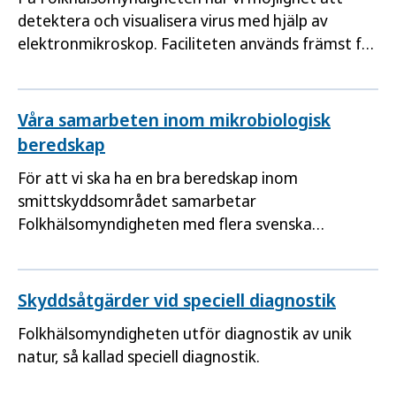
detektera och visualisera virus med hjälp av
elektronmikroskop. Faciliteten används främst för
att påvisa och identifiera virus då konventionella
metoder inte lyckats påvisa smittämnet.
Våra samarbeten inom mikrobiologisk
beredskap
För att vi ska ha en bra beredskap inom
smittskyddsområdet samarbetar
Folkhälsomyndigheten med flera svenska
myndigheter och aktörer, samt deltar i olika
internationella nätverk.
Skyddsåtgärder vid speciell diagnostik
Folkhälsomyndigheten utför diagnostik av unik
natur, så kallad speciell diagnostik.