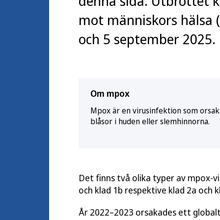
denna sida. Utbrottet k
mot människors hälsa 
och 5 september 2025.
Om mpox
Mpox är en virusinfektion som ors
blåsor i huden eller slemhinnorna.
Det finns två olika typer av mpox-vir
och klad 1b respektive klad 2a och k
År 2022–2023 orsakades ett globalt 