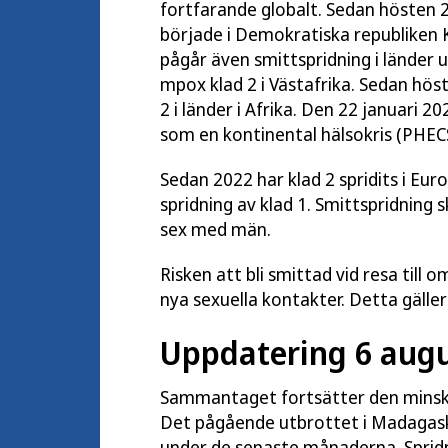
fortfarande globalt. Sedan hösten 
började i Demokratiska republiken Ko
pågår även smittspridning i länder 
mpox klad 2 i Västafrika. Sedan hö
2 i länder i Afrika. Den 22 januari 
som en kontinental hälsokris (
PHECS
Sedan 2022 har klad 2 spridits i E
spridning av klad 1. Smittspridning
sex med män.
Risken att bli smittad vid resa till
nya sexuella kontakter. Detta gälle
Uppdatering 6 augu
Sammantaget fortsätter den minskan
Det pågående utbrottet i Madagaska
under de senaste månaderna. Spridni