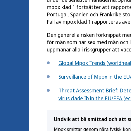
mpox klad 1 fortsätter att rapporter
Portugal, Spanien och Frankrike stod
Fall av mpox klad 1 rapporteras äve
Den generella risken förknippat me
för män som har sex med män och l
uppmanar alla i riskgrupper att vac
Global Mpox Trends (worldheal
Surveillance of Mpox in the E
Threat Assessment Brief: Det
virus clade Ib in the EU/EEA (e
Undvik att bli smittad och att 
Mpox smittar genom nära fysisk kont