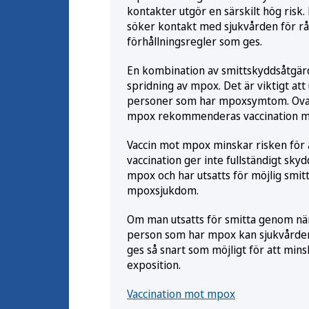
kontakter utgör en särskilt hög risk
söker kontakt med sjukvården för råd
förhållningsregler som ges.
En kombination av smittskyddsåtgärd
spridning av mpox. Det är viktigt at
personer som har mpoxsymtom. Ovac
mpox rekommenderas vaccination me
Vaccin mot mpox minskar risken för a
vaccination ger inte fullständigt sky
mpox och har utsatts för möjlig sm
mpoxsjukdom.
Om man utsatts för smitta genom nära
person som har mpox kan sjukvården i
ges så snart som möjligt för att mins
exposition.
Vaccination mot mpox