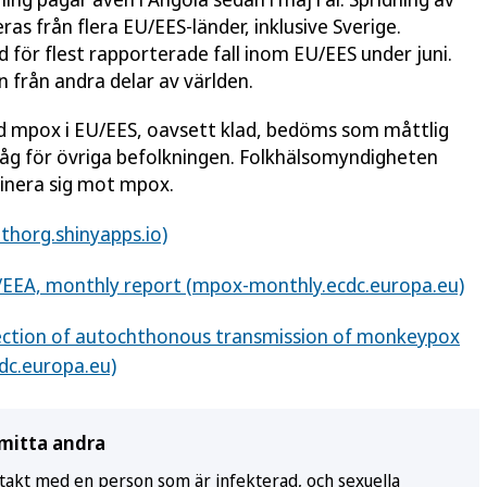
as från flera EU/EES-länder, inklusive Sverige.
 för flest rapporterade fall inom EU/EES under juni.
n från andra delar av världen.
d mpox i EU/EES, oavsett klad, bedöms som måttlig
åg för övriga befolkningen. Folkhälsomyndigheten
cinera sig mot mpox.
thorg.shinyapps.io)
U/EEA, monthly report (mpox-monthly.ecdc.europa.eu)
ection of autochthonous transmission of monkeypox
cdc.europa.eu)
smitta andra
akt med en person som är infekterad, och sexuella