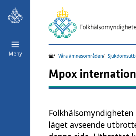
Meny
Våra ämnesområden
Sjukdomsutb
Mpox internation
Folkhälsomyndigheten 
läget avseende utbrott