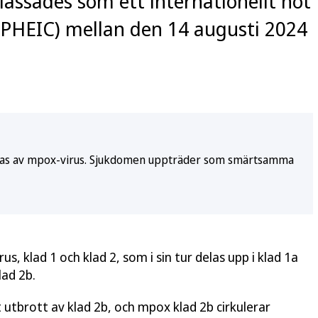
lassades som ett internationellt hot
(PHEIC) mellan den 14 augusti 2024
akas av mpox-virus. Sjukdomen uppträder som smärtsamma
us, klad 1 och klad 2, som i sin tur delas upp i klad 1a
lad 2b.
utbrott av klad 2b, och mpox klad 2b cirkulerar