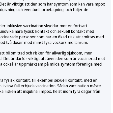
. Det är viktigt att den som har symtom som kan vara mpox
givning och eventuell provtagning, och följer de
er inklusive vaccination skyddar mot en fortsatt
t undvika nära fysisk kontakt och sexuell kontakt med
cinerade personer som har en ökad risk att smittas med
d två doser med minst fyra veckors mellanrum.
tt bli smittad och risken för allvarlig sjukdom, men
dd. Det är därför viktigt att även den som är vaccinerad mot
itta också är uppmärksam på milda symtom förenliga med
 fysisk kontakt, till exempel sexuell kontakt, med en
 vissa fall erbjuda vaccination. Sådan vaccination måste
ka risken att insjukna i mpox, helst inom fyra dagar från