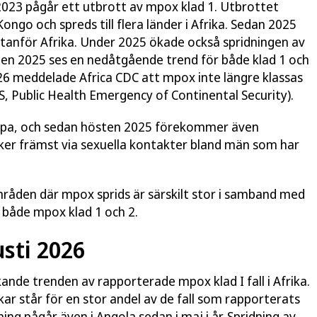
2023 pågår ett utbrott av mpox klad 1. Utbrottet
ngo och spreds till flera länder i Afrika. Sedan 2025
utanför Afrika. Under 2025 ökade också spridningen av
sten 2025 ses en nedåtgående trend för både klad 1 och
2026 meddelade Africa CDC att mpox inte längre klassas
, Public Health Emergency of Continental Security
).
uropa, och sedan hösten 2025 förekommer även
 sker främst via sexuella kontakter bland män som har
 områden där mpox sprids är särskilt stor i samband med
r både mpox klad 1 och 2.
sti 2026
de trenden av rapporterade mpox klad I fall i Afrika.
r står för en stor andel av de fall som rapporterats
ng pågår även i Angola sedan i maj i år. Spridning av