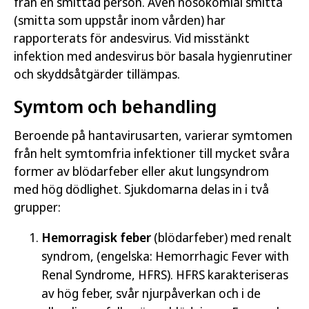
från en smittad person. Även nosokomial smitta
(smitta som uppstår inom vården) har
rapporterats för andesvirus. Vid misstänkt
infektion med andesvirus bör basala hygienrutiner
och skyddsåtgärder tillämpas.
Symtom och behandling
Beroende på hantavirusarten, varierar symtomen
från helt symtomfria infektioner till mycket svåra
former av blödarfeber eller akut lungsyndrom
med hög dödlighet. Sjukdomarna delas in i två
grupper:
Hemorragisk feber
(blödarfeber) med renalt
syndrom, (engelska:
Hemorrhagic Fever with
Renal Syndrome, HFRS
). HFRS karakteriseras
av hög feber, svår njurpåverkan och i de