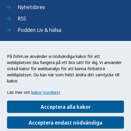
Nyhetsbrev
RSS
Podden Liv & hälsa
På fohm.se använder vi nödvändiga kakor för att
webbplatsen ska fungera på ett bra sätt för dig. Vi använder
Folkhälsomyndigheten (Fohm) är en nationell
också kakor för webbanalys för att kunna förbättra
kunskapsmyndighet som arbetar för en bättre
webbplatsen. Du kan när som helst ändra ditt samtycke till
folkhälsa. Det gör myndigheten genom att
kakor.
utveckla och stödja samhällets arbete med att
Läs mer om
kakor (cookies)
främja hälsa, förebygga ohälsa och skydda mot
hälsohot. Vår vision är en folkhälsa som stärker
Acceptera alla kakor
samhällets utveckling.
Acceptera endast nödvändiga