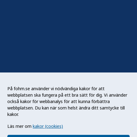
Följ oss
Sociala medier
Nyhetsbrev
RSS
Podden Liv & hälsa
På fohm.se använder vi nödvändiga kakor för att
webbplatsen ska fungera på ett bra sätt för dig. Vi använder
Folkhälsomyndigheten (Fohm) är en nationell
också kakor för webbanalys för att kunna förbättra
kunskapsmyndighet som arbetar för en bättre
webbplatsen. Du kan när som helst ändra ditt samtycke till
folkhälsa. Det gör myndigheten genom att
kakor.
utveckla och stödja samhällets arbete med att
Läs mer om
kakor (cookies)
främja hälsa, förebygga ohälsa och skydda mot