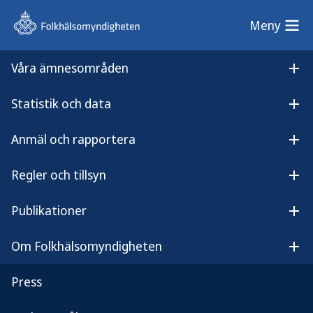
Meny
Meny
Lyssna på innehållet
Sök
Våra ämnesområden
Öp
Sök på
Statistik och data
Öpp
Folkhälsomyndighetens
Anmäl och rapportera
webbplats
Öpp
Regler och tillsyn
Öpp
Publikationer
Öpp
Sök här
Om Folkhälsomyndigheten
Öp
Press