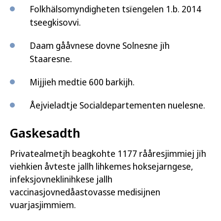
Folkhälsomyndigheten tsïengelen 1.b. 2014
tseegkisovvi.
Daam gååvnese dovne Solnesne jïh
Staaresne.
Mijjieh medtie 600 barkijh.
Åejvieladtje Socialdepartementen nuelesne.
Gaskesadth
Privatealmetjh beagkohte 1177 rååresjimmiej jïh
viehkien åvteste jallh lihkemes hoksejarngese,
infeksjovneklinihkese jallh
vaccinasjovnedåastovasse medisijnen
vuarjasjimmiem.