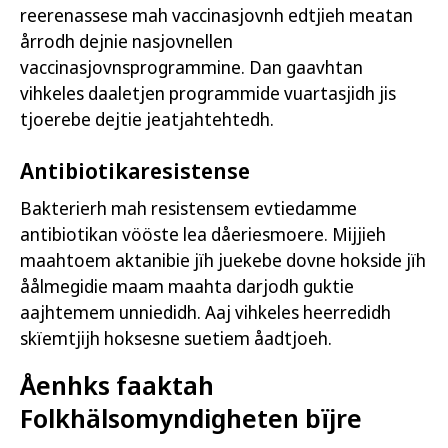
reerenassese mah vaccinasjovnh edtjieh meatan
årrodh dejnie nasjovnellen
vaccinasjovnsprogrammine. Dan gaavhtan
vihkeles daaletjen programmide vuartasjidh jis
tjoerebe dejtie jeatjahtehtedh.
Antibiotikaresistense
Bakterierh mah resistensem evtiedamme
antibiotikan vööste lea dåeriesmoere. Mijjieh
maahtoem aktanibie jïh juekebe dovne hokside jïh
åålmegidie maam maahta darjodh guktie
aajhtemem unniedidh. Aaj vihkeles heerredidh
skïemtjijh hoksesne suetiem åadtjoeh.
Åenhks faaktah
Folkhälsomyndigheten bïjre