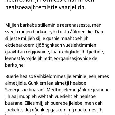
healsoeaajhtemistie vaarjelidh.
Mijjieh barkebe stilleminie reerenasseste, men
sveeki mijjen barkoe ryöktesth åålmegidie. Dan
sijjeste mijjieh sijjie gusnie maahtoeh jïh
ektiebarkoem tjöönghkedh vuesiehtimmien
gaavhtan regijovnide, laantedigkide jïh tjïeltide,
leeneståvrojde jïh ïedtjeorganisasjovnide dej
barkojne.
Buerie healsoe vihkielommes jieleminie jeenjemes
almetjidie. Guhkiem lea almetji healsoe
Sveerjesne buarani. Medtiejielemegåhkoe jeanene
jïh aaj mubpieh væhtah vuesiehtieh healsoe
buarane. Ellies mijjieh buerebe jielebe, men dah
joekehts dej dåehkiej gaskem mij nuekemes jïh