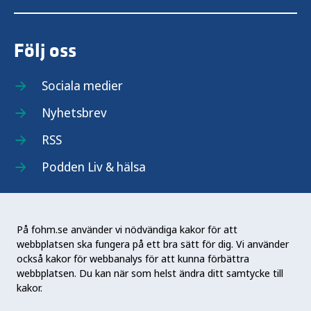
Följ oss
Sociala medier
Nyhetsbrev
RSS
Podden Liv & hälsa
På fohm.se använder vi nödvändiga kakor för att
webbplatsen ska fungera på ett bra sätt för dig. Vi använder
Folkhälsomyndigheten (Fohm) är en nationell
också kakor för webbanalys för att kunna förbättra
kunskapsmyndighet som arbetar för en bättre
webbplatsen. Du kan när som helst ändra ditt samtycke till
folkhälsa. Det gör myndigheten genom att
kakor.
utveckla och stödja samhällets arbete med att