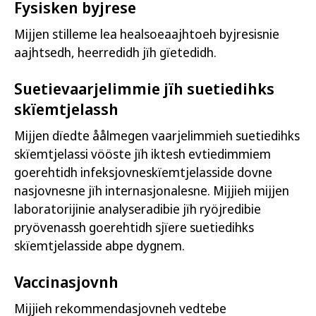
Fysisken byjrese
Mijjen stilleme lea healsoeaajhtoeh byjresisnie
aajhtsedh, heerredidh jïh gïetedidh.
Suetievaarjelimmie jïh suetiedihks
skïemtjelassh
Mijjen dïedte åålmegen vaarjelimmieh suetiedihks
skïemtjelassi vööste jïh iktesh evtiedimmiem
goerehtidh infeksjovneskïemtjelasside dovne
nasjovnesne jïh internasjonalesne. Mijjieh mijjen
laboratorijinie analyseradibie jïh ryöjredibie
pryövenassh goerehtidh sjïere suetiedihks
skïemtjelasside abpe dygnem.
Vaccinasjovnh
Mijjieh rekommendasjovneh vedtebe