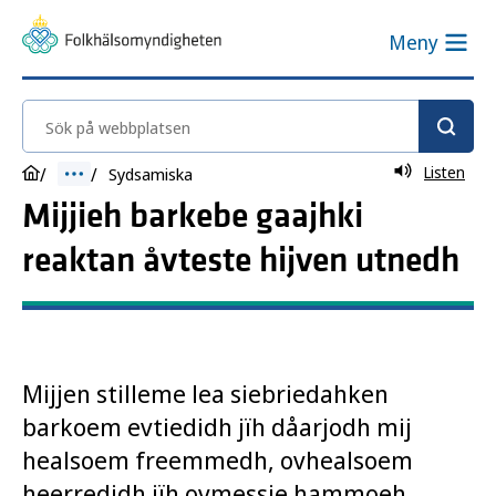
Meny
Sök på webbplatsen
Listen
Sydsamiska
Mijjieh barkebe gaajhki
reaktan åvteste hijven utnedh
Mijjen stilleme lea siebriedahken
barkoem evtiedidh jïh dåarjodh mij
healsoem freemmedh, ovhealsoem
heerredidh jïh ovmessie hammoeh