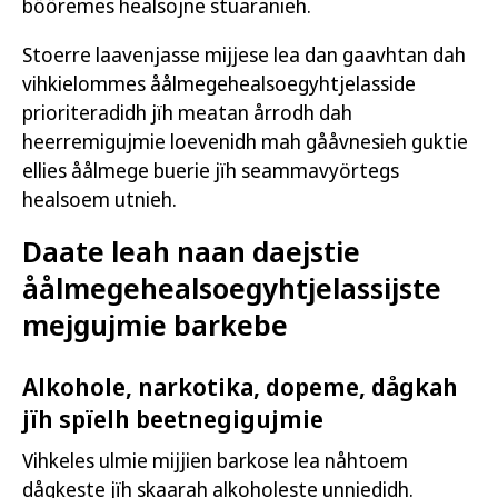
bööremes healsojne stuaranieh.
Stoerre laavenjasse mijjese lea dan gaavhtan dah
vihkielommes åålmegehealsoegyhtjelasside
prioriteradidh jïh meatan årrodh dah
heerremigujmie loevenidh mah gååvnesieh guktie
ellies åålmege buerie jïh seammavyörtegs
healsoem utnieh.
Daate leah naan daejstie
åålmegehealsoegyhtjelassijste
mejgujmie barkebe
Alkohole, narkotika, dopeme, dågkah
jïh spïelh beetnegigujmie
Vihkeles ulmie mijjien barkose lea nåhtoem
dågkeste jïh skaarah alkoholeste unniedidh.