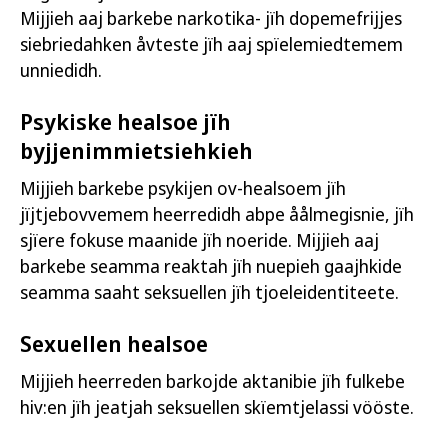
Mijjieh aaj barkebe narkotika- jïh dopemefrijjes
siebriedahken åvteste jïh aaj spïelemiedtemem
unniedidh.
Psykiske healsoe jïh
byjjenimmietsiehkieh
Mijjieh barkebe psykijen ov-healsoem jïh
jïjtjebovvemem heerredidh abpe åålmegisnie, jïh
sjïere fokuse maanide jïh noeride. Mijjieh aaj
barkebe seamma reaktah jïh nuepieh gaajhkide
seamma saaht seksuellen jïh tjoeleidentiteete.
Sexuellen healsoe
Mijjieh heerreden barkojde aktanibie jïh fulkebe
hiv:en jïh jeatjah seksuellen skïemtjelassi vööste.