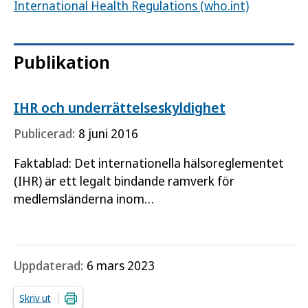
International Health Regulations (who.int)
Publikation
IHR och underrättelseskyldighet
Publicerad:
8 juni 2016
Faktablad: Det internationella hälsoreglementet
(IHR) är ett legalt bindande ramverk för
medlemsländerna inom
Världshälsoorganisationen (WHO). Syftet är att
förebygga, förhindra och hantera
gränsöverskridande…
Uppdaterad:
6 mars 2023
Skriv ut