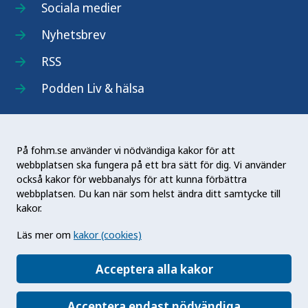
Sociala medier
Nyhetsbrev
RSS
Podden Liv & hälsa
På fohm.se använder vi nödvändiga kakor för att
webbplatsen ska fungera på ett bra sätt för dig. Vi använder
Folkhälsomyndigheten (Fohm) är en nationell
också kakor för webbanalys för att kunna förbättra
kunskapsmyndighet som arbetar för en bättre
webbplatsen. Du kan när som helst ändra ditt samtycke till
folkhälsa. Det gör myndigheten genom att
kakor.
utveckla och stödja samhällets arbete med att
Läs mer om
kakor (cookies)
främja hälsa, förebygga ohälsa och skydda mot
hälsohot. Vår vision är en folkhälsa som stärker
Acceptera alla kakor
samhällets utveckling.
Acceptera endast nödvändiga