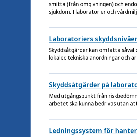
smitta (från omgivningen) och endo
sjukdom. I laboratorier och vårdmiljö
kontaminerade föremål. Kunskap om
spridning.
Laboratoriers skyddsnivåe
Skyddsåtgärder kan omfatta såväl o
lokaler, tekniska anordningar och ar
Skyddsåtgärder på laborato
Med utgångspunkt från riskbedömni
arbetet ska kunna bedrivas utan att 
Ledningssystem för hanteri