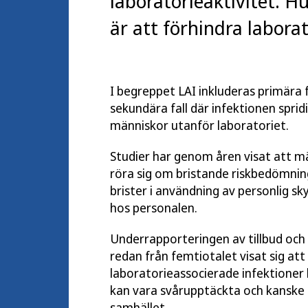
laboratorieaktivitet. 
är att förhindra laborat
I begreppet LAI inkluderas primära f
sekundära fall där infektionen spridit
människor utanför laboratoriet.
Studier har genom åren visat att mä
röra sig om bristande riskbedömning, 
brister i användning av personlig sk
hos personalen.
Underrapporteringen av tillbud och 
redan från femtiotalet visat sig at
laboratorieassocierade infektioner kan
kan vara svårupptäckta och kanske
samhället.