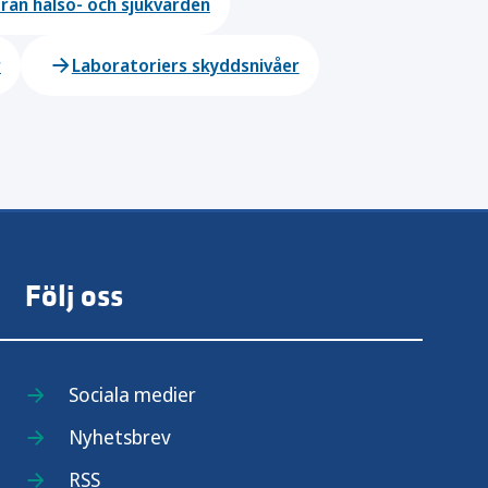
från hälso- och sjukvården
r
Laboratoriers skyddsnivåer
Följ oss
Sociala medier
Nyhetsbrev
RSS