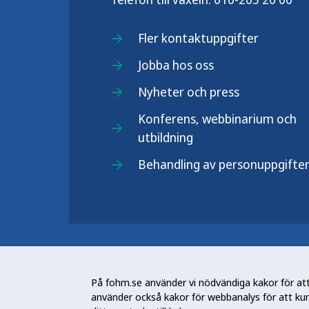
Fler kontaktuppgifter
Jobba hos oss
Nyheter och press
Konferens, webbinarium och
utbildning
Behandling av personuppgifte
Folkhälsomyndigheten (Fohm) är e
arbetar för en bättre folkhälsa. D
På fohm.se använder vi nödvändiga kakor för att 
och stödja samhällets arbete med a
använder också kakor för webbanalys för att ku