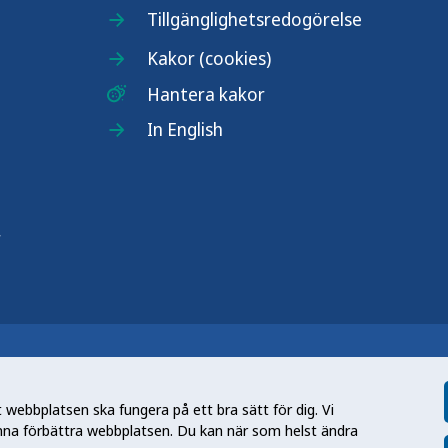
Tillgänglighetsredogörelse
Kakor (cookies)
Hantera kakor
In English
r
n nationell kunskapsmyndighet som
et gör myndigheten genom att utveckla
webbplatsen ska fungera på ett bra sätt för dig. Vi
tt främja hälsa, förebygga ohälsa och
nna förbättra webbplatsen. Du kan när som helst ändra