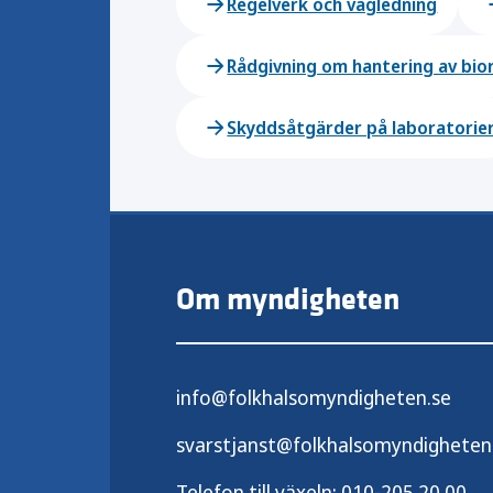
Regelverk och vägledning
Rådgivning om hantering av bio
Skyddsåtgärder på laboratorie
Om myndigheten
info@folkhalsomyndigheten.se
svarstjanst@folkhalsomyndigheten
Telefon till växeln:
010-205 20 00