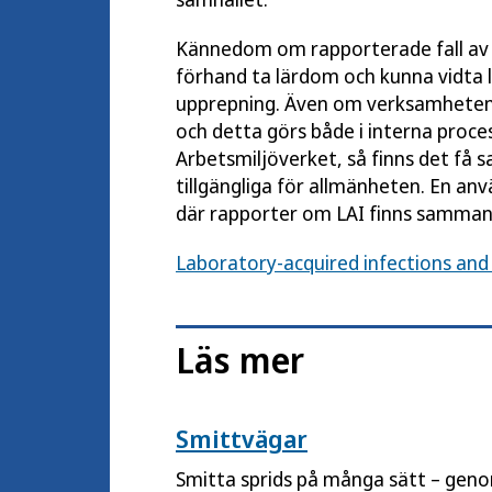
Kännedom om rapporterade fall av la
förhand ta lärdom och kunna vidta l
upprepning. Även om verksamheten h
och detta görs både i interna process
Arbetsmiljöverket, så finns det få 
tillgängliga för allmänheten. En an
där rapporter om LAI finns sammans
Laboratory-acquired infections and 
Läs mer
Smittvägar
Smitta sprids på många sätt – genom