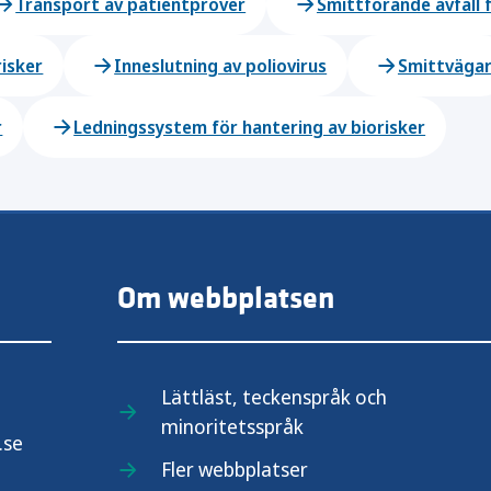
Transport av patientprover
Smittförande avfall 
risker
Inneslutning av poliovirus
Smittväga
r
Ledningssystem för hantering av biorisker
Om webbplatsen
Lättläst, teckenspråk och
minoritetsspråk
.se
Fler webbplatser