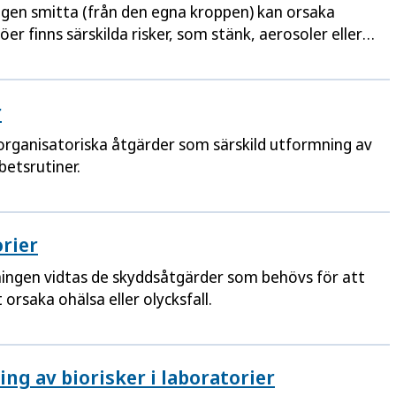
gen smitta (från den egna kroppen) kan orsaka
er finns särskilda risker, som stänk, aerosoler eller
 smittvägar är avgörande för att förebygga
r
rganisatoriska åtgärder som särskild utformning av
betsrutiner.
rier
ngen vidtas de skyddsåtgärder som behövs för att
orsaka ohälsa eller olycksfall.
ng av biorisker i laboratorier