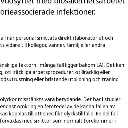
Huvudsyftet med biosäkerhetsarbetet
orieassocierade infektioner.
all när personal smittats direkt i laboratoriet och
s vidare till kollegor, vänner, familj eller andra
nskliga faktorn i många fall ligger bakom LAI. Det kan
otillräckliga arbetsprocedurer, otillräcklig eller
yddsutrustning eller bristande utbildning och träning
olyckor misstänkts vara betydande. Det har i studier
t endast omkring en femtedel av de kända fallen av
 kopplas till ett specifikt olyckstillfälle. En del fall
 förväxlas med smittor som normalt förekommer i