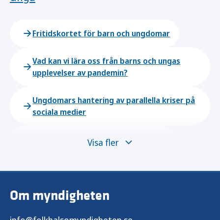
Fritidskortet för barn och ungdomar
Vad kan vi lära oss från barns och ungas
upplevelser av pandemin?
Ungdomars hantering av parallella kriser på
sociala medier
Utveckling av barns och ungas hälsa
Visa fler
Stöd för en god start i livet
Om myndigheten
Stöd till barnhälsovården