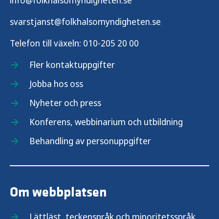
info@folkhalsomyndigheten.se
Hembesök i samverkan
svarstjanst@folkhalsomyndigheten.se
Familjecentraler och familjecentralsliknande
verksamheter
Telefon till växeln:
010-205 20 00
Fler kontaktuppgifter
Stöd till barn i familjer med
missbruksproblem m.m.
Jobba hos oss
Nyheter och press
Konferens, webbinarium och utbildning
Behandling av personuppgifter
Om webbplatsen
Lättläst, teckenspråk och minoritetsspråk