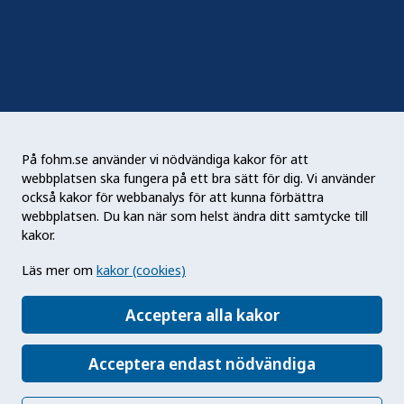
Nyhetsbrev
RSS
Podden Liv & hälsa
På fohm.se använder vi nödvändiga kakor för att
webbplatsen ska fungera på ett bra sätt för dig. Vi använder
Folkhälsomyndigheten (Fohm) är en nationell
också kakor för webbanalys för att kunna förbättra
kunskapsmyndighet som arbetar för en bättre
webbplatsen. Du kan när som helst ändra ditt samtycke till
folkhälsa. Det gör myndigheten genom att
kakor.
utveckla och stödja samhällets arbete med att
Läs mer om
kakor (cookies)
främja hälsa, förebygga ohälsa och skydda mot
hälsohot. Vår vision är en folkhälsa som stärker
Acceptera alla kakor
samhällets utveckling.
Acceptera endast nödvändiga