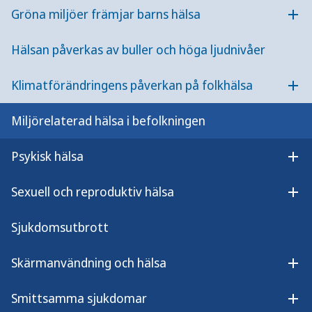
Gröna miljöer främjar barns hälsa
kopplar till miljön runt bostaden, skolan och
Öpp
arbetet följer vi även viss exponering utomhus.
Hälsan påverkas av buller och höga ljudnivåer
Klimatförändringens påverkan på folkhälsa
Öpp
Miljörelaterad hälsa i befolkningen
Psykisk hälsa
Öpp
Sexuell och reproduktiv hälsa
Öpp
Sjukdomsutbrott
Skärmanvändning och hälsa
Miljö+hälsa=sant
Öpp
Det här är en film om miljörelaterad hälsa och hur
Smittsamma sjukdomar
Öp
vår omgivningsmiljö, både ute och inne, påverkar