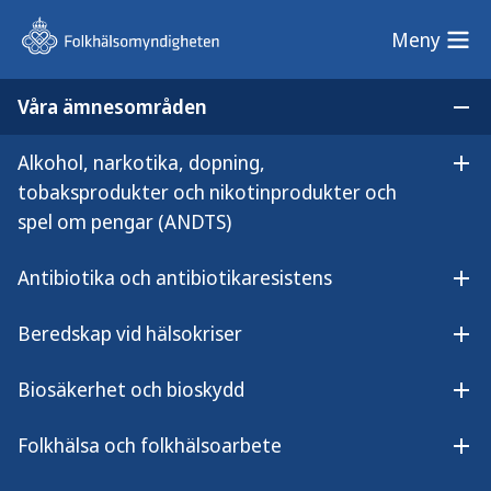
Meny
Meny
Våra ämnesområden
Sök på webbplatsen
Öp
Alkohol, narkotika, dopning,
Lyssna på
Öpp
Så påverkar miljön hur befolkningen mår
tobaksprodukter och nikotinprodukter och
innehållet
spel om pengar (ANDTS)
Så påverkar miljön hur
befolkningen mår
Antibiotika och antibiotikaresistens
Öpp
Beredskap vid hälsokriser
Öpp
Biosäkerhet och bioskydd
Öpp
Människors hälsa påverkas av var de bor
och den miljö de vistas i till vardags.
Folkhälsa och folkhälsoarbete
Öpp
Viktiga faktorer är till exempel