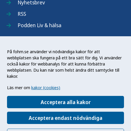
Nyhetsbrev
RSS
Podden Liv & hälsa
På fohm.se använder vi nödvändiga kakor för att
webbplatsen ska fungera på ett bra sätt för dig. Vi använder
Folkhälsomyndigheten (Fohm) är en nationell
också kakor för webbanalys för att kunna förbättra
kunskapsmyndighet som arbetar för en bättre
webbplatsen. Du kan när som helst ändra ditt samtycke till
folkhälsa. Det gör myndigheten genom att
kakor.
utveckla och stödja samhällets arbete med att
Läs mer om
kakor (cookies)
främja hälsa, förebygga ohälsa och skydda mot
hälsohot. Vår vision är en folkhälsa som stärker
Acceptera alla kakor
samhällets utveckling.
Acceptera endast nödvändiga