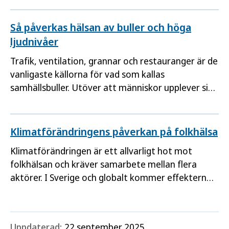
kvaliteter är avgörande för barns hälsa och hur du
kan bidra till att skapa hälsofrämjande miljöer.
Så påverkas hälsan av buller och höga
ljudnivåer
Trafik, ventilation, grannar och restauranger är de
vanligaste källorna för vad som kallas
samhällsbuller. Utöver att människor upplever sig
störda, har buller negativ påverkan på hälsan.
Klimatförändringens påverkan på folkhälsa
Klimatförändringen är ett allvarligt hot mot
folkhälsan och kräver samarbete mellan flera
aktörer. I Sverige och globalt kommer effekterna
att öka, särskilt för de som redan är utsatta.
Uppdaterad:
22 september 2025