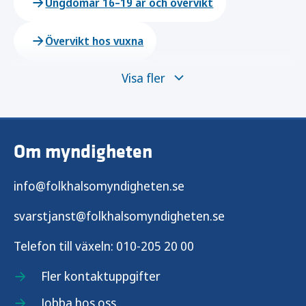
Ungdomar 16–19 år och övervikt
Övervikt hos vuxna
Visa fler
Övervikt hos gravida
Om myndigheten
info@folkhalsomyndigheten.se
svarstjanst@folkhalsomyndigheten.se
Telefon till växeln:
010-205 20 00
Fler kontaktuppgifter
Jobba hos oss