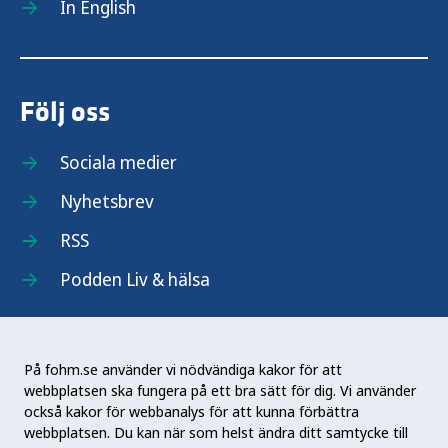
In English
Följ oss
Sociala medier
Nyhetsbrev
RSS
Podden Liv & hälsa
På fohm.se använder vi nödvändiga kakor för att
webbplatsen ska fungera på ett bra sätt för dig. Vi använder
Folkhälsomyndigheten (Fohm) är en nationell
också kakor för webbanalys för att kunna förbättra
kunskapsmyndighet som arbetar för en bättre
webbplatsen. Du kan när som helst ändra ditt samtycke till