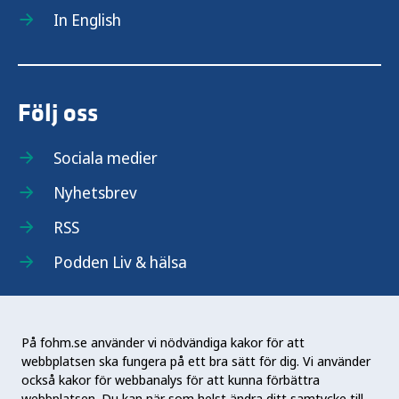
In English
Följ oss
Sociala medier
Nyhetsbrev
RSS
Podden Liv & hälsa
På fohm.se använder vi nödvändiga kakor för att
webbplatsen ska fungera på ett bra sätt för dig. Vi använder
Folkhälsomyndigheten (Fohm) är en nationell
också kakor för webbanalys för att kunna förbättra
kunskapsmyndighet som arbetar för en bättre
webbplatsen. Du kan när som helst ändra ditt samtycke till