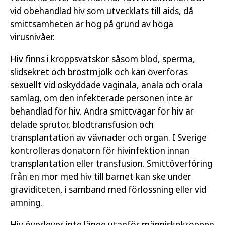
vid obehandlad hiv som utvecklats till aids, då
smittsamheten är hög på grund av höga
virusnivåer.
Hiv finns i kroppsvätskor såsom blod, sperma,
slidsekret och bröstmjölk och kan överföras
sexuellt vid oskyddade vaginala, anala och orala
samlag, om den infekterade personen inte är
behandlad för hiv. Andra smittvägar för hiv är
delade sprutor, blodtransfusion och
transplantation av vävnader och organ. I Sverige
kontrolleras donatorn för hivinfektion innan
transplantation eller transfusion. Smittöverföring
från en mor med hiv till barnet kan ske under
graviditeten, i samband med förlossning eller vid
amning.
Hiv överlever inte länge utanför människokroppen