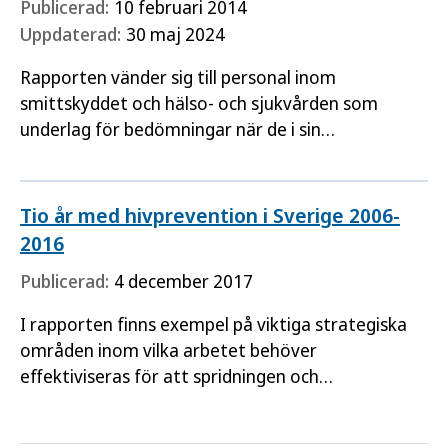
Publicerad:
10 februari 2014
Uppdaterad:
30 maj 2024
Rapporten vänder sig till personal inom
smittskyddet och hälso- och sjukvården som
underlag för bedömningar när de i sin
yrkesverksamhet möter personer som lever med
hiv.
Tio år med hivprevention i Sverige 2006-
2016
Publicerad:
4 december 2017
I rapporten finns exempel på viktiga strategiska
områden inom vilka arbetet behöver
effektiviseras för att spridningen och
konsekvenserna av hiv ska begränsas i samhället
och för enskilda personer samt…