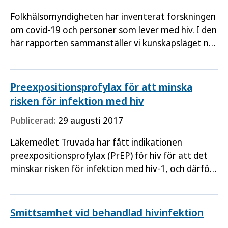
Folkhälsomyndigheten har inventerat forskningen
om covid-19 och personer som lever med hiv. I den
här rapporten sammanställer vi kunskapsläget när
det gäller sjuklighet, dödlighet och pandemins
psykosociala…
Preexpositionsprofylax för att minska
risken för infektion med hiv
Publicerad:
29 augusti 2017
Läkemedlet Truvada har fått indikationen
preexpositionsprofylax (PrEP) för hiv för att det
minskar risken för infektion med hiv-1, och därför
har Folkhälsomyndigheten gjort en översikt över
aktuell kunskap…
Smittsamhet vid behandlad hivinfektion