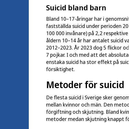
Suicid bland barn
Bland 10–17-åringar har i genomsnitt 
fastställda suicid under perioden 20
100 000 invånare) på 2,2 respektive 2
åldern 10–14 år har antalet suicid v
2012–2023. År 2023 dog 5 flickor och
7 pojkar. I och med att det absoluta
enstaka suicid ha stor effekt på sui
försiktighet.
Metoder för suicid
De flesta suicid i Sverige sker geno
mellan kvinnor och män. Den metod
förgiftning och skjutning. Bland kv
metoder medan skjutning knappt f