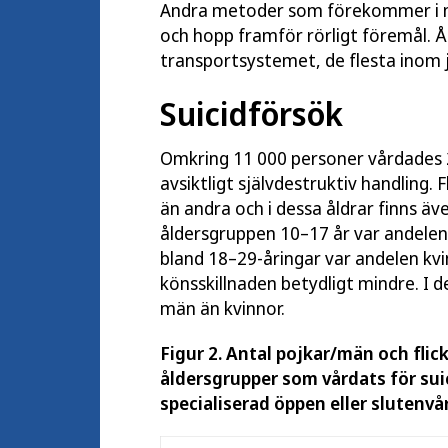
Andra metoder som förekommer i mi
och hopp framför rörligt föremål. År
transportsystemet, de flesta inom 
Suicidförsök
Omkring 11 000 personer vårdades 2
avsiktligt självdestruktiv handling.
än andra och i dessa åldrar finns äve
åldersgruppen 10–17 år var andelen 
bland 18–29-åringar var andelen kvi
könsskillnaden betydligt mindre. I d
män än kvinnor.
Figur 2. Antal pojkar/män och flick
åldersgrupper som vårdats för suic
specialiserad öppen eller slutenvår