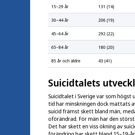
15–29 år
131 (14)
30–44 år
206 (19)
45–64 år
292 (22)
65–84 år
180 (20)
85 år och äldre
43 (41)
Suicidtalets utveckl
Suicidtalet i Sverige var som högst
tid har minskningen dock mattats a
suicid främst skett bland män, medan
oförändrad. För män har den största
Det har skett en viss ökning av suic
förändring har skett bland 15–19-år