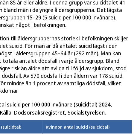
än 85 år eller äldre. I denna grupp var suicidtalet 41
m bland män i de yngre åldersgrupperna. Det lägsta
dersgruppen 15–29 (5 suicid per 100 000 invånare).
nskat något i befolkningen.
ion till åldersgruppernas storlek i befolkningen skiljer
let suicid. För män är då antalet suicid lägst i den
högst i åldersgruppen 45–64 år (292 män). Man kan
et totala antalet dödsfall i varje åldersgrupp. Bland
re risk än äldre att avlida till följd av sjukdom, stod
 dödsfall. Av 570 dödsfall i den åldern var 178 suicid.
för mindre än 1 procent av samtliga dödsfall, vilket
ukdomar.
tal suicid per 100 000 invånare (suicidtal) 2024,
Källa: Dödsorsaksregistret, Socialstyrelsen.
(suicidtal)
Kvinnor, antal suicid (suicidtal)