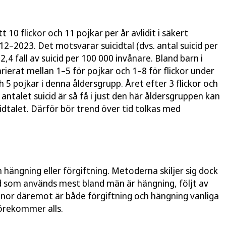
10 flickor och 11 pojkar per år avlidit i säkert
12–2023. Det motsvarar suicidtal (dvs. antal suicid per
,4 fall av suicid per 100 000 invånare. Bland barn i
arierat mellan 1–5 för pojkar och 1–8 för flickor under
 5 pojkar i denna åldersgrupp. Året efter 3 flickor och
 antalet suicid är så få i just den här åldersgruppen kan
cidtalet. Därför bör trend över tid tolkas med
m hängning eller förgiftning. Metoderna skiljer sig dock
 som används mest bland män är hängning, följt av
innor däremot är både förgiftning och hängning vanliga
örekommer alls.