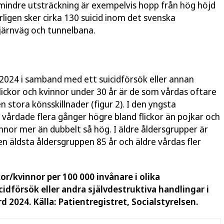
ndre utsträckning är exempelvis hopp från hög höjd
ligen sker cirka 130 suicid inom det svenska
järnväg och tunnelbana.
024 i samband med ett suicidförsök eller annan
 Flickor och kvinnor under 30 år är de som vårdas oftare
n stora könsskillnader (figur 2). I den yngsta
vårdade flera gånger högre bland flickor än pojkar och
nnor mer än dubbelt så hög. I äldre åldersgrupper är
en äldsta åldersgruppen 85 år och äldre vårdas fler
or/kvinnor per 100 000 invånare i olika
idförsök eller andra självdestruktiva handlingar i
d 2024. Källa: Patientregistret, Socialstyrelsen.