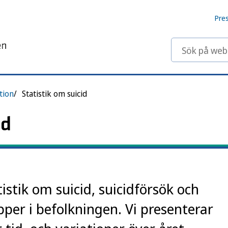
Pre
Sök på webbp
tion
Statistik om suicid
id
istik om suicid, suicidförsök och
pper i befolkningen. Vi presenterar