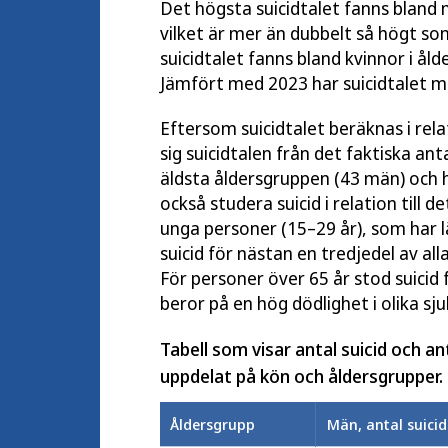
Det högsta suicidtalet fanns bland m
vilket är mer än dubbelt så högt so
suicidtalet fanns bland kvinnor i ål
Jämfört med 2023 har suicidtalet mi
Eftersom suicidtalet beräknas i relat
sig suicidtalen från det faktiska anta
äldsta åldersgruppen (43 män) och 
också studera suicid i relation till d
unga personer (15–29 år), som har läg
suicid för nästan en tredjedel av alla
För personer över 65 år stod suicid 
beror på en hög dödlighet i olika sj
Tabell som visar antal suicid och an
uppdelat på kön och åldersgrupper. 
Åldersgrupp
Män, antal suicid 