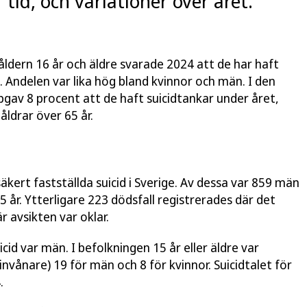
tid, och variationer över året.
åldern 16 år och äldre svarade 2024 att de har haft
. Andelen var lika hög bland kvinnor och män. I den
gav 8 procent att de haft suicidtankar under året,
åldrar över 65 år.
kert fastställda suicid i Sverige. Av dessa var 859 män
5 år. Ytterligare 223 dödsfall registrerades där det
 avsikten var oklar.
cid var män. I befolkningen 15 år eller äldre var
 invånare) 19 för män och 8 för kvinnor. Suicidtalet för
.