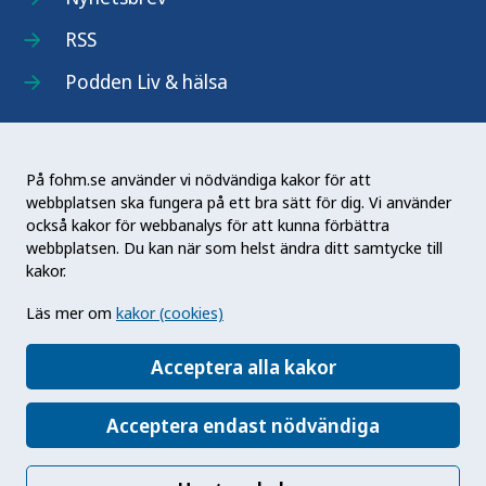
RSS
Podden Liv & hälsa
På fohm.se använder vi nödvändiga kakor för att
webbplatsen ska fungera på ett bra sätt för dig. Vi använder
Folkhälsomyndigheten (Fohm) är en nationell
också kakor för webbanalys för att kunna förbättra
kunskapsmyndighet som arbetar för en bättre
webbplatsen. Du kan när som helst ändra ditt samtycke till
folkhälsa. Det gör myndigheten genom att
kakor.
utveckla och stödja samhällets arbete med att
Läs mer om
kakor (cookies)
främja hälsa, förebygga ohälsa och skydda mot
hälsohot. Vår vision är en folkhälsa som stärker
Acceptera alla kakor
samhällets utveckling.
Acceptera endast nödvändiga