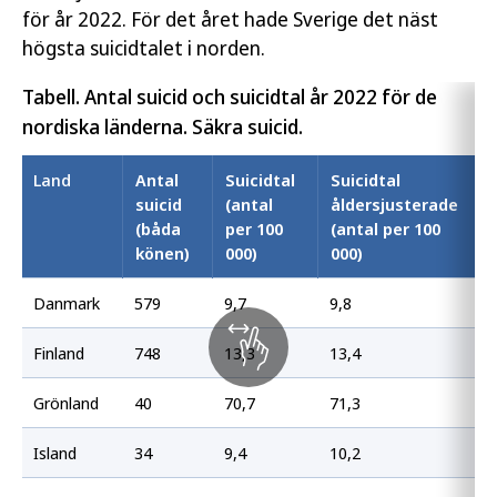
för år 2022. För det året hade Sverige det näst
högsta suicidtalet i norden.
Tabell. Antal suicid och suicidtal år 2022 för de
nordiska länderna. Säkra suicid.
Land
Antal
Suicidtal
Suicidtal
suicid
(antal
åldersjusterade
(båda
per 100
(antal per 100
könen)
000)
000)
Danmark
579
9,7
9,8
Finland
748
13,3
13,4
Grönland
40
70,7
71,3
Island
34
9,4
10,2