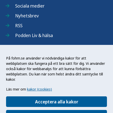
Sociala medier
Nyhetsbrev
RSS
Podden Liv & hälsa
På fohm.se använder vi nödvändiga kakor för att
webbplatsen ska fungera på ett bra sätt för dig. Vi använder
Folkhälsomyndigheten (Fohm) är en nationell
också kakor för webbanalys för att kunna förbättra
kunskapsmyndighet som arbetar för en bättre
webbplatsen. Du kan när som helst ändra ditt samtycke till
folkhälsa. Det gör myndigheten genom att
kakor.
utveckla och stödja samhällets arbete med att
Läs mer om
kakor (cookies)
främja hälsa, förebygga ohälsa och skydda mot
hälsohot. Vår vision är en folkhälsa som stärker
Acceptera alla kakor
samhällets utveckling.