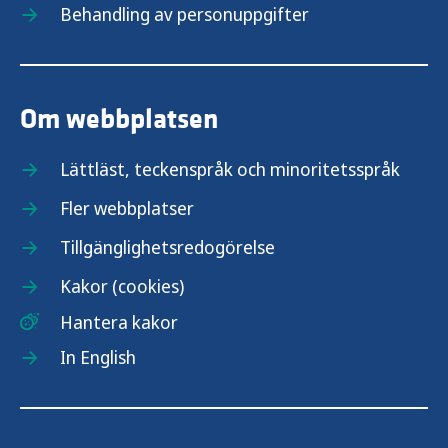
Behandling av personuppgifter
Skydd för gravida och nyfödda
Om webbplatsen
Lättläst, teckenspråk och minoritetsspråk
Fler webbplatser
Tillgänglighetsredogörelse
Kakor (cookies)
Hantera kakor
In English