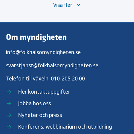
Visa fler
Vaccinationer i skolan
Vaccinationer vid olika tillfällen i livet
Om myndigheten
Nationella vaccinationsregistret
info@folkhalsomyndigheten.se
Grundvaccination mot difteri och stelkramp
svarstjanst@folkhalsomyndigheten.se
Vaccination av för tidigt födda barn
Telefon till växeln:
010-205 20 00
Vaccination mot MPR
Fler kontaktuppgifter
Jobba hos oss
Vaccination mot polio
Nyheter och press
Vaccination mot rotavirus till barn
Konferens, webbinarium och utbildning