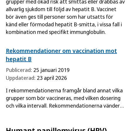
grupper med ökad risk att smittas eller drabbas av
allvarlig sjukdom till följd av hepatit B. Vaccinet
bör även ges till personer som har utsatts för
känd eller förmodad hepatit B-smitta, i vissa fall i
kombination med specifikt immunglobulin.
Rekommendationer om vaccination mot
hepatit B
Publicerad:
25 januari 2019
Uppdaterad:
23 april 2026
I rekommendationerna framgår bland annat vilka
grupper som bör vaccineras, med vilken dosering
och vilka intervall. Rekommendationerna vänder
sig framför allt till hälso- och sjukvårdspersonal
och regioner.
Humant papillomvirus (HPV)