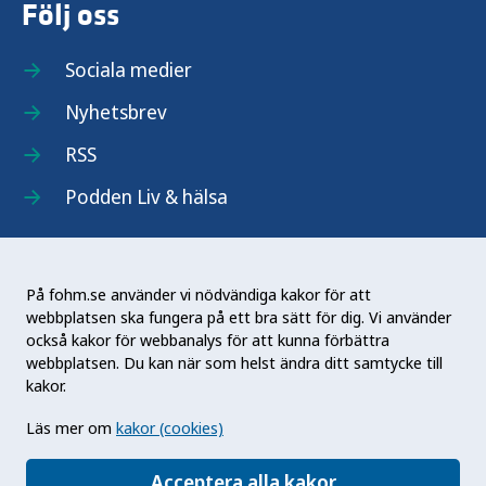
Följ oss
Sociala medier
Nyhetsbrev
RSS
Podden Liv & hälsa
På fohm.se använder vi nödvändiga kakor för att
webbplatsen ska fungera på ett bra sätt för dig. Vi använder
Folkhälsomyndigheten (Fohm) är en nationell
också kakor för webbanalys för att kunna förbättra
kunskapsmyndighet som arbetar för en bättre
webbplatsen. Du kan när som helst ändra ditt samtycke till
folkhälsa. Det gör myndigheten genom att
kakor.
utveckla och stödja samhällets arbete med att
Läs mer om
kakor (cookies)
främja hälsa, förebygga ohälsa och skydda mot
hälsohot. Vår vision är en folkhälsa som stärker
Acceptera alla kakor