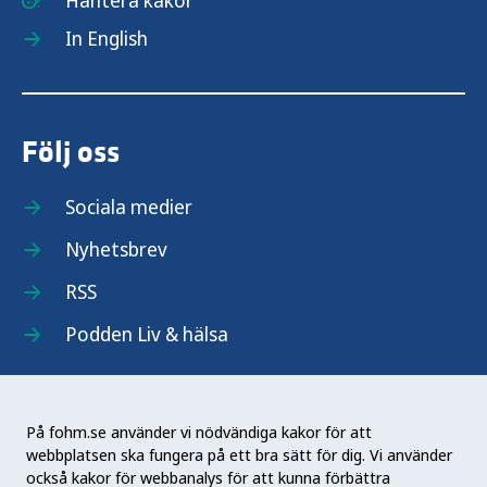
Hantera kakor
Vaccination mot kikhosta
In English
Vaccination mot kolera
Följ oss
Vaccination mot meningokocker
Sociala medier
Vaccination mot mpox
Nyhetsbrev
Vaccination mot mässling
RSS
Podden Liv & hälsa
Vaccination mot pneumokockinfektion
Vaccination mot polio
På fohm.se använder vi nödvändiga kakor för att
webbplatsen ska fungera på ett bra sätt för dig. Vi använder
Vaccination mot påssjuka
Folkhälsomyndigheten (Fohm) är en nationell
också kakor för webbanalys för att kunna förbättra