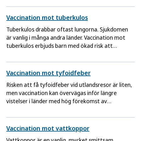
rekommendation om vaccination mot TBE riktar
sig till regionernas beslutsfattare.
Vaccination mot tuberkulos
Tuberkulos drabbar oftast lungorna. Sjukdomen
är vanlig i många andra länder. Vaccination mot
tuberkulos erbjuds barn med ökad risk att
smittas.
Vaccination mot tyfoidfeber
Risken att få tyfoidfeber vid utlandsresor är liten,
men vaccination kan övervägas inför längre
vistelser i länder med hög förekomst av
sjukdomen.
Vaccination mot vattkoppor
Vattkoppor är en vanlig, mycket smittsam