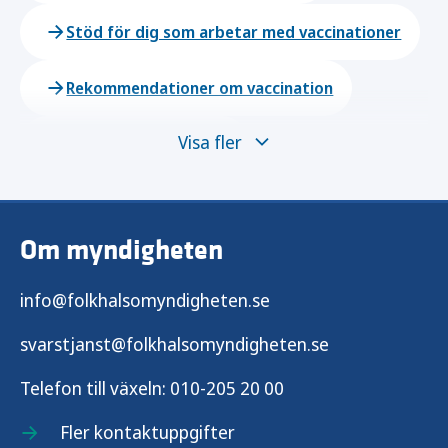
Stöd för dig som arbetar med vaccinationer
Rekommendationer om vaccination
Visa fler
Vaccinationer i skolan
Vaccinationer vid olika tillfällen i livet
Om myndigheten
Nationella vaccinationsregistret
info@folkhalsomyndigheten.se
Vaccination mot bältros
svarstjanst@folkhalsomyndigheten.se
Vaccination mot covid-19
Telefon till växeln:
010-205 20 00
Vaccination mot denguefeber
Fler kontaktuppgifter