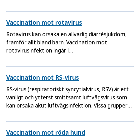
det är svårt att få behandling snabbt.
Vaccination mot rotavirus
Rotavirus kan orsaka en allvarlig diarrésjukdom,
framför allt bland barn. Vaccination mot
rotavirusinfektion ingår i
barnvaccinationsprogrammet.
Vaccination mot RS-virus
RS-virus (respiratoriskt syncytialvirus, RSV) är ett
vanligt och ytterst smittsamt luftvägsvirus som
kan orsaka akut luftvägsinfektion. Vissa grupper
kan bli allvarligt sjuka och rekommenderas
vaccination mot RS-virus.
Vaccination mot röda hund