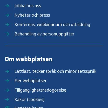
Jobba hos oss
Vaccination mot difteri
Nyheter och press
Vaccination mot gula febern
Konferens, webbinarium och utbildning
Behandling av personuppgifter
Vaccination mot hepatit A
Vaccination mot hepatit B
Om webbplatsen
Vaccination mot Hib
Lättläst, teckenspråk och minoritetsspråk
Vaccination mot HPV
Fler webbplatser
Vaccination mot influensa
Tillgänglighetsredogörelse
Kakor (cookies)
Vaccination mot japansk encefalit