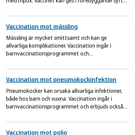
med mpox. Vaccinet kan ges i förebyggande syfte
som preexpositionsprofylax eller efter exponering
som postexpositionsprofylax.
Vaccination mot mässling
Mässling är mycket smittsamt och kan ge
allvarliga komplikationer. Vaccination ingår i
barnvaccinationsprogrammet och
rekommenderas till alla. Det är viktigt att ha ett
skydd inför utlandsresor.
Vaccination mot pneumokockinfektion
Pneumokocker kan orsaka allvarliga infektioner,
både hos barn och vuxna. Vaccination ingår i
barnvaccinationsprogrammet och erbjuds också
till personer med ökad risk för allvarlig sjukdom.
Vaccination mot polio