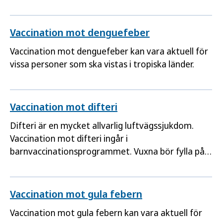
Vaccination skyddar effektivt mot att bli allvarligt
sjuk eller dö i covid-19 och rekommenderas till
vissa grupper.
Vaccination mot denguefeber
Vaccination mot denguefeber kan vara aktuell för
vissa personer som ska vistas i tropiska länder.
Vaccination mot difteri
Difteri är en mycket allvarlig luftvägssjukdom.
Vaccination mot difteri ingår i
barnvaccinationsprogrammet. Vuxna bör fylla på
skyddet vart 20:e år.
Vaccination mot gula febern
Vaccination mot gula febern kan vara aktuell för