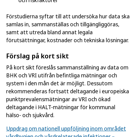
och riskfaktorer
Förstudierna syftar till att undersöka hur data ska
samlas in, sammanställas och tillgängliggöras,
samt att utreda bland annat legala
förutsättningar, kostnader och tekniska lösningar.
Förslag på kort sikt
På kort sikt föreslås sammanställning av data om
BHK och VRI utifrån befintliga mätningar och
system i den mån det är möjligt. Dessutom
rekommenderas fortsatt deltagande i europeiska
punktprevalensmätningar av VRI och ökad
deltagande i HALT-mätningar för kommunal
hälso- och sjukvård.
Uppdrag om nationell uppföljning inom området
vårdhygien och vårdrelaterade infektioner –