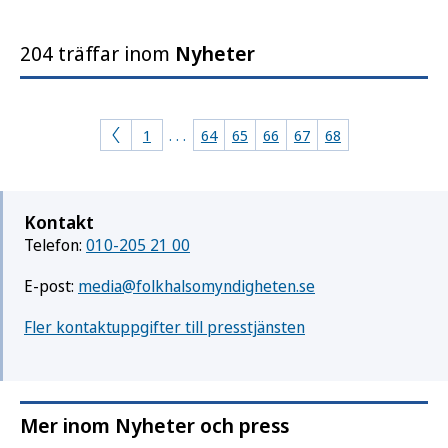
204 träffar inom
Nyheter
1
. . .
64
65
66
67
68
Kontakt
Telefon:
010-205 21 00
E-post:
media@folkhalsomyndigheten.se
Fler kontaktuppgifter till presstjänsten
Mer inom Nyheter och press