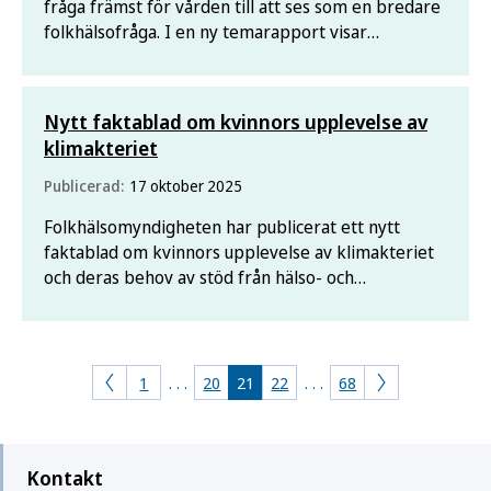
fråga främst för vården till att ses som en bredare
folkhälsofråga. I en ny temarapport visar
Folkhälsomyndigheten hur samordningen har
utvecklats och vilka framsteg som har skett i
arbetet med att förebygga suicid.
Nytt faktablad om kvinnors upplevelse av
klimakteriet
Publicerad:
17 oktober 2025
Folkhälsomyndigheten har publicerat ett nytt
faktablad om kvinnors upplevelse av klimakteriet
och deras behov av stöd från hälso- och
sjukvården. Faktabladet bygger på resultat från
den nationella SRHR-undersökningen 2024–2025.
1
. . .
20
21
22
. . .
68
Kontakt