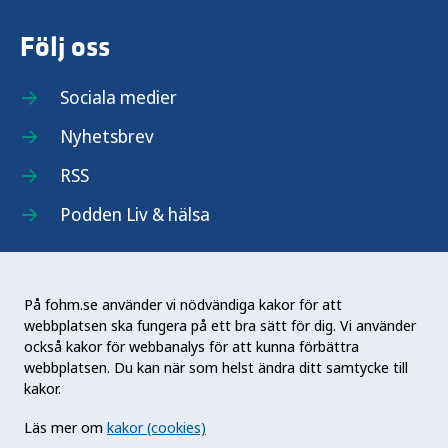
Följ oss
Sociala medier
Nyhetsbrev
RSS
Podden Liv & hälsa
På fohm.se använder vi nödvändiga kakor för att
webbplatsen ska fungera på ett bra sätt för dig. Vi använder
Folkhälsomyndigheten (Fohm) är en nationell
också kakor för webbanalys för att kunna förbättra
kunskapsmyndighet som arbetar för en bättre
webbplatsen. Du kan när som helst ändra ditt samtycke till
folkhälsa. Det gör myndigheten genom att
kakor.
utveckla och stödja samhällets arbete med att
Läs mer om
kakor (cookies)
främja hälsa, förebygga ohälsa och skydda mot