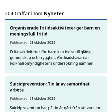
204 träffar inom
Nyheter
Organiserade fritidsaktiviteter ger barn en
meningsfull fritid
Publicerad:
23 oktober 2025
Fritidsaktiviteter för barn kan bidra till glädje,
gemenskap och trygghet. Vårdnadshavarna i
Folkhälsomyndighetens undersökning nämner
bland annat tillgången till aktiviteter och lägre
kostnader som två saker som ökar chanserna för
barnen att kunna delta.
Suicidprevention: Tio år av samordnat
arbete
Publicerad:
21 oktober 2025
Suicidprevention har på tio år gått från att vara en