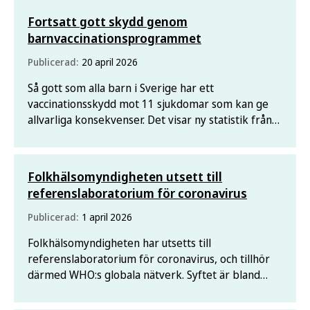
Fortsatt gott skydd genom
barnvaccinationsprogrammet
Publicerad:
20 april 2026
Så gott som alla barn i Sverige har ett
vaccinationsskydd mot 11 sjukdomar som kan ge
allvarliga konsekvenser. Det visar ny statistik från
Folkhälsomyndigheten, som bekräftar att
täckningen är på samma höga nivå som tidigare år.
Folkhälsomyndigheten utsett till
referenslaboratorium för coronavirus
Publicerad:
1 april 2026
Folkhälsomyndigheten har utsetts till
referenslaboratorium för coronavirus, och tillhör
därmed WHO:s globala nätverk. Syftet är bland
annat att kunna upptäcka och övervaka hur
coronavirus förändras över tid.