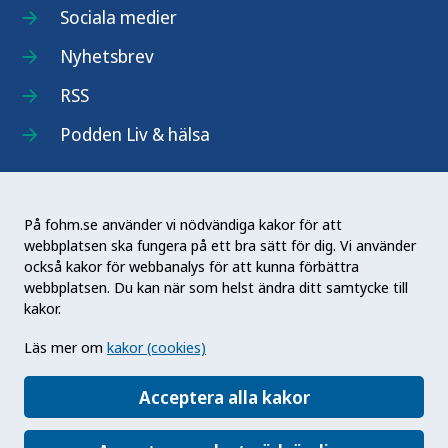
Sociala medier
Nyhetsbrev
RSS
Podden Liv & hälsa
På fohm.se använder vi nödvändiga kakor för att
webbplatsen ska fungera på ett bra sätt för dig. Vi använder
Folkhälsomyndigheten (Fohm) är en nationell
också kakor för webbanalys för att kunna förbättra
kunskapsmyndighet som arbetar för en bättre
webbplatsen. Du kan när som helst ändra ditt samtycke till
folkhälsa. Det gör myndigheten genom att
kakor.
utveckla och stödja samhällets arbete med att
Läs mer om
kakor (cookies)
främja hälsa, förebygga ohälsa och skydda mot
hälsohot. Vår vision är en folkhälsa som stärker
Acceptera alla kakor
samhällets utveckling.