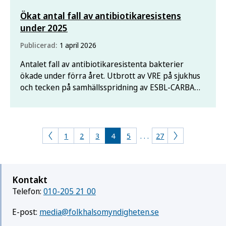
Ökat antal fall av antibiotikaresistens
under 2025
Publicerad:
1 april 2026
Antalet fall av antibiotikaresistenta bakterier
ökade under förra året. Utbrott av VRE på sjukhus
och tecken på samhällsspridning av ESBL-CARBA
bidrog till ökningen, visar Folkhälsomyndighetens
årssammanfattning för smittsamma sjukdomar.
1
2
3
4
5
. . .
27
Kontakt
Telefon:
010-205 21 00
E-post:
media@folkhalsomyndigheten.se