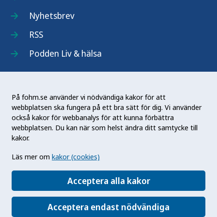
Nyhetsbrev
RSS
Podden Liv & hälsa
På fohm.se använder vi nödvändiga kakor för att
webbplatsen ska fungera på ett bra sätt för dig. Vi använder
Folkhälsomyndigheten (Fohm) är en nationell
också kakor för webbanalys för att kunna förbättra
kunskapsmyndighet som arbetar för en bättre
webbplatsen. Du kan när som helst ändra ditt samtycke till
folkhälsa. Det gör myndigheten genom att
kakor.
utveckla och stödja samhällets arbete med att
Läs mer om
kakor (cookies)
främja hälsa, förebygga ohälsa och skydda mot
hälsohot. Vår vision är en folkhälsa som stärker
Acceptera alla kakor
samhällets utveckling.
Acceptera endast nödvändiga