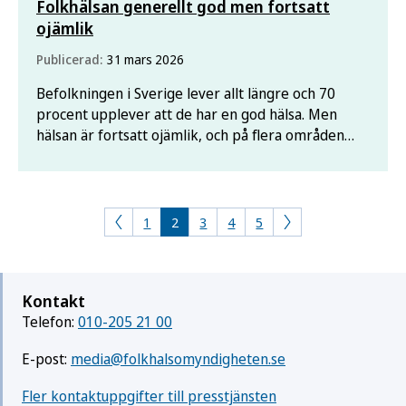
Folkhälsan generellt god men fortsatt
ojämlik
Publicerad:
31 mars 2026
Befolkningen i Sverige lever allt längre och 70
procent upplever att de har en god hälsa. Men
hälsan är fortsatt ojämlik, och på flera områden
ökar skillnaderna mellan socioekonomiska grupper.
För att uppnå målet om att sluta de påverkbara
hälsoskillnaderna fram till år 2048 krävs
ytterligare
1
2
3
4
5
Kontakt
Telefon:
010-205 21 00
E-post:
media@folkhalsomyndigheten.se
Fler kontaktuppgifter till presstjänsten