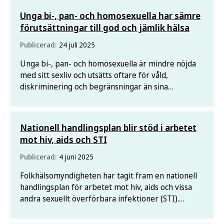
Unga bi-, pan- och homosexuella har sämre
förutsättningar till god och jämlik hälsa
Publicerad:
24 juli 2025
Unga bi-, pan- och homosexuella är mindre nöjda
med sitt sexliv och utsätts oftare för våld,
diskriminering och begränsningar än sina
heterosexuella jämnåriga. Det visar nya resultat
baserade på undersökningen UngKAB23.
Nationell handlingsplan blir stöd i arbetet
mot hiv, aids och STI
Publicerad:
4 juni 2025
Folkhälsomyndigheten har tagit fram en nationell
handlingsplan för arbetet mot hiv, aids och vissa
andra sexuellt överförbara infektioner (STI).
Handlingsplanen är den första i sitt slag och
konkretiserar målen i den nationella strategin.