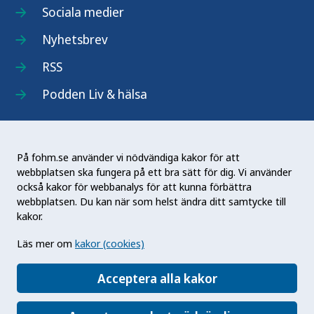
Sociala medier
Nyhetsbrev
RSS
Podden Liv & hälsa
På fohm.se använder vi nödvändiga kakor för att
webbplatsen ska fungera på ett bra sätt för dig. Vi använder
Folkhälsomyndigheten (Fohm) är en nationell
också kakor för webbanalys för att kunna förbättra
kunskapsmyndighet som arbetar för en bättre
webbplatsen. Du kan när som helst ändra ditt samtycke till
folkhälsa. Det gör myndigheten genom att
kakor.
utveckla och stödja samhällets arbete med att
Läs mer om
kakor (cookies)
främja hälsa, förebygga ohälsa och skydda mot
hälsohot. Vår vision är en folkhälsa som stärker
Acceptera alla kakor
samhällets utveckling.