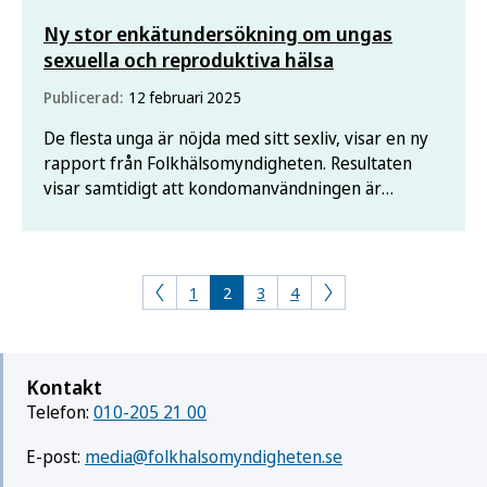
Ny stor enkätundersökning om ungas
sexuella och reproduktiva hälsa
Publicerad:
12 februari 2025
De flesta unga är nöjda med sitt sexliv, visar en ny
rapport från Folkhälsomyndigheten. Resultaten
visar samtidigt att kondomanvändningen är
fortsatt låg, och att många uppger att mensbesvär
begränsar vardagen. Alarmerande många unga
uppger också att de har varit utsatta för våld, i
synnerhet
1
2
3
4
Kontakt
Telefon:
010-205 21 00
E-post:
media@folkhalsomyndigheten.se