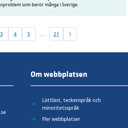
lsoproblem som berör många i Sverige.
3
4
5
. . .
21
Om webbplatsen
Lättläst, teckenspråk och
minoritetsspråk
.se
Fler webbplatser