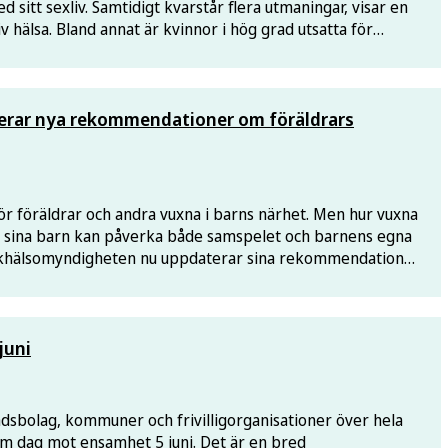
 sitt sexliv. Samtidigt kvarstår flera utmaningar, visar en
 hälsa. Bland annat är kvinnor i hög grad utsatta för
erar nya rekommendationer om föräldrars
ör föräldrar och andra vuxna i barns närhet. Men hur vuxna
 sina barn kan påverka både samspelet och barnens egna
olkhälsomyndigheten nu uppdaterar sina rekommendationer
juni
dsbolag, kommuner och frivilligorganisationer över hela
 dag mot ensamhet 5 juni. Det är en bred