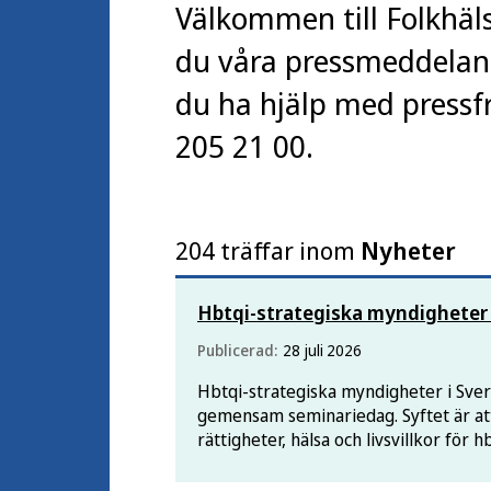
Välkommen till Folkhäl
du våra pressmeddelande
du ha hjälp med pressfr
205 21 00.
204 träffar inom
Nyheter
Hbtqi-strategiska myndigheter
Publicerad:
28 juli 2026
Hbtqi-strategiska myndigheter i Sver
gemensam seminariedag. Syftet är att
rättigheter, hälsa och livsvillkor för 
och sänds live.