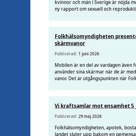
kvinnor och män i Sverige är nöjda med
ny rapport om sexuell och reproduktiv
sexuellt våld,
Folkhälsomyndigheten present
skärmvanor
Publicerad:
1 juni 2026
Mobilen är en del av vardagen även f
använder sina skärmar när de är med
vanor. Det är utgångspunkten när F
om föräldrars skärmvanor.
Vi kraftsamlar mot ensamhet 5 
Publicerad:
29 maj 2026
Folkhälsomyndigheten, apotek, bosta
landet sluter upp bakom en gemensam