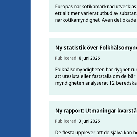
Europas narkotikamarknad utvecklas s
ett allt mer varierat utbud av substa
narkotikamyndighet. Även det ökade 
Ny statistik över Folkhälsomy
Publicerad:
8 juni 2026
Folkhälsomyndigheten har dygnet runt
att utesluta eller fastställa om de bär
myndigheten analyserat 12 beredska
Ny rapport: Utmaningar kvarstår
Publicerad:
3 juni 2026
De flesta upplever att de själva kan 