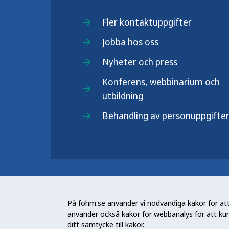
Fler kontaktuppgifter
Jobba hos oss
Nyheter och press
Konferens, webbinarium och
utbildning
Behandling av personuppgifte
Folkhälsomyndigheten (Fohm) är e
arbetar för en bättre folkhälsa. D
På fohm.se använder vi nödvändiga kakor för att 
och stödja samhällets arbete med a
använder också kakor för webbanalys för att ku
skydda mot hälsohot. Vår vision är 
ditt samtycke till kakor.