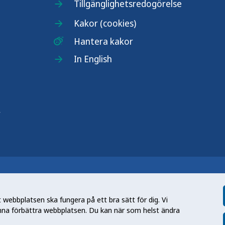
Tillgänglighetsredogörelse
Kakor (cookies)
Hantera kakor
In English
r
n nationell kunskapsmyndighet som
et gör myndigheten genom att utveckla
webbplatsen ska fungera på ett bra sätt för dig. Vi
tt främja hälsa, förebygga ohälsa och
nna förbättra webbplatsen. Du kan när som helst ändra
en folkhälsa som stärker samhällets