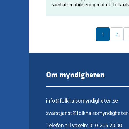
samhällsmobilisering mot ett folkhä
1
2
Om myndigheten
info@folkhalsomyndigheten.se
svarstjanst@folkhalsomyndigheten
Telefon till växeln:
010-205 20 00