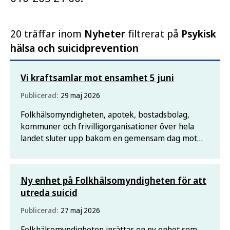
20 träffar inom
Nyheter
filtrerat på
Psykisk
hälsa och suicidprevention
Vi kraftsamlar mot ensamhet 5 juni
Publicerad:
29 maj 2026
Folkhälsomyndigheten, apotek, bostadsbolag,
kommuner och frivilligorganisationer över hela
landet sluter upp bakom en gemensam dag mot
ensamhet 5 juni. Det är en bred
samhällsmobilisering mot ett folkhälsoproblem
som berör många i Sverige.
Ny enhet på Folkhälsomyndigheten för att
utreda suicid
Publicerad:
27 maj 2026
Folkhälsomyndigheten inrättar en ny enhet som