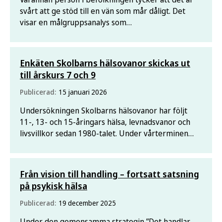
svårt att ge stöd till en vän som mår dåligt. Det
visar en målgruppsanalys som
Folkhälsomyndigheten gjort. Osäkerhet kring hur
man ska fråga och den egna förmågan att ge stöd
är vanliga orsaker.
Enkäten Skolbarns hälsovanor skickas ut
till årskurs 7 och 9
Publicerad:
15 januari 2026
Undersökningen Skolbarns hälsovanor har följt
11-, 13- och 15-åringars hälsa, levnadsvanor och
livsvillkor sedan 1980-talet. Under vårterminen
bjuds barn i årskurs 7 och 9 in att svara på enkäten.
Från vision till handling – fortsatt satsning
på psykisk hälsa
Publicerad:
19 december 2025
Under den gemensamma strategin ”Det handlar