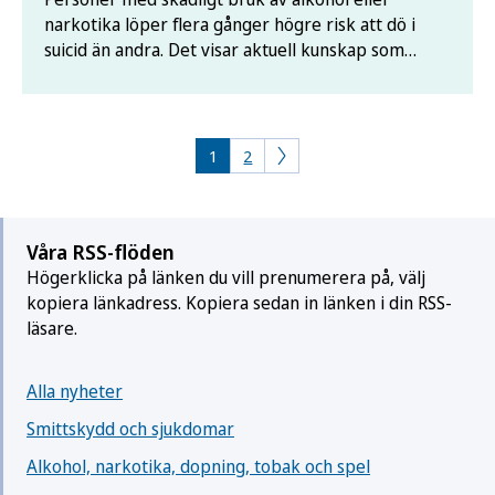
narkotika löper flera gånger högre risk att dö i
suicid än andra. Det visar aktuell kunskap som
sammanställts i ett nytt faktablad från
Folkhälsomyndigheten.
1
2
Våra RSS-flöden
Högerklicka på länken du vill prenumerera på, välj
kopiera länkadress. Kopiera sedan in länken i din RSS-
läsare.
Alla nyheter
Smittskydd och sjukdomar
Alkohol, narkotika, dopning, tobak och spel