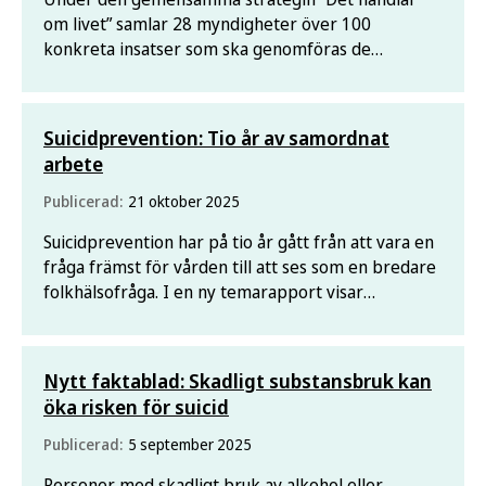
om livet” samlar 28 myndigheter över 100
konkreta insatser som ska genomföras de
kommande tre åren för att förbättra den psykiska
hälsan i befolkningen. Folkhälsomyndigheten och
Socialstyrelsen ska vägleda och samordna arbetet,
Suicidprevention: Tio år av samordnat
men utvecklingen är ett
arbete
Publicerad:
21 oktober 2025
Suicidprevention har på tio år gått från att vara en
fråga främst för vården till att ses som en bredare
folkhälsofråga. I en ny temarapport visar
Folkhälsomyndigheten hur samordningen har
utvecklats och vilka framsteg som har skett i
arbetet med att förebygga suicid.
Nytt faktablad: Skadligt substansbruk kan
öka risken för suicid
Publicerad:
5 september 2025
Personer med skadligt bruk av alkohol eller