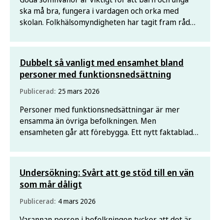
ska må bra, fungera i vardagen och orka med
skolan. Folkhälsomyndigheten har tagit fram råd
som kan göra det lättare att somna och sova gott.
Dubbelt så vanligt med ensamhet bland
personer med funktionsnedsättning
Publicerad:
25 mars 2026
Personer med funktionsnedsättningar är mer
ensamma än övriga befolkningen. Men
ensamheten går att förebygga. Ett nytt faktablad
från Folkhälsomyndigheten ger förslag på hur.
Undersökning: Svårt att ge stöd till en vän
som mår dåligt
Publicerad:
4 mars 2026
Varannan person i befolkningen tycker att det är