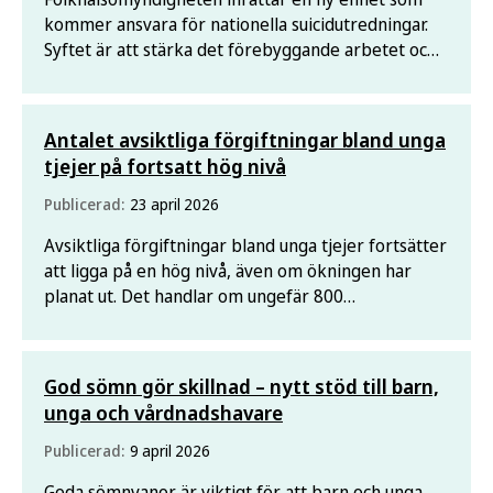
kommer ansvara för nationella suicidutredningar.
Syftet är att stärka det förebyggande arbetet och
förhindra framtida fall av självmord.
Antalet avsiktliga förgiftningar bland unga
tjejer på fortsatt hög nivå
Publicerad:
23 april 2026
Avsiktliga förgiftningar bland unga tjejer fortsätter
att ligga på en hög nivå, även om ökningen har
planat ut. Det handlar om ungefär 800
slutenvårdade fall om året, visar ett nytt faktablad
från Folkhälsomyndigheten.
God sömn gör skillnad – nytt stöd till barn,
unga och vårdnadshavare
Publicerad:
9 april 2026
Goda sömnvanor är viktigt för att barn och unga