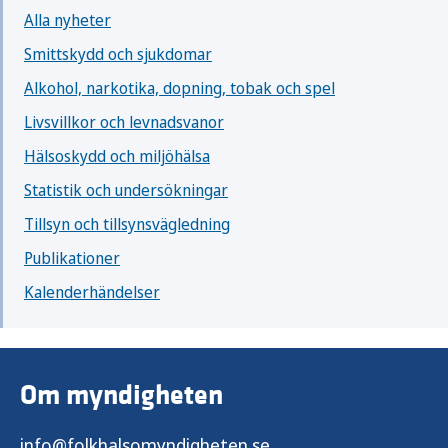
Alla nyheter
Smittskydd och sjukdomar
Alkohol, narkotika, dopning, tobak och spel
Livsvillkor och levnadsvanor
Hälsoskydd och miljöhälsa
Statistik och undersökningar
Tillsyn och tillsynsvägledning
Publikationer
Kalenderhändelser
Om myndigheten
info@folkhalsomyndigheten.se