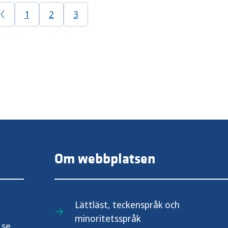
1
2
3
Om webbplatsen
Lättläst, teckenspråk och
minoritetsspråk
.se