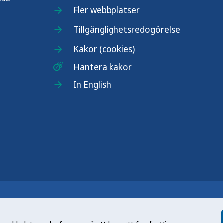
Fler webbplatser
Tillgänglighetsredogörelse
Kakor (cookies)
Hantera kakor
In English
r
n nationell kunskapsmyndighet som
et gör myndigheten genom att utveckla