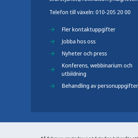
Telefon till växeln:
010-205 20 00
Fler kontaktuppgifter
Jobba hos oss
Nyheter och press
Konferens, webbinarium och
utbildning
Behandling av personuppgifte
Folkhälsomyndigheten (Fohm) är e
arbetar för en bättre folkhälsa. D