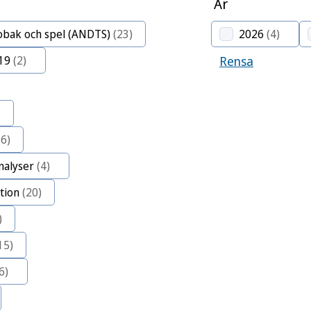
År
tobak och spel (ANDTS)
(23)
2026
(4)
19
(2)
Rensa
56)
nalyser
(4)
tion
(20)
)
15)
6)