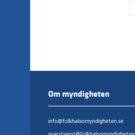
Om myndigheten
info@folkhalsomyndigheten.se
svarstjanst@folkhalsomyndigheten