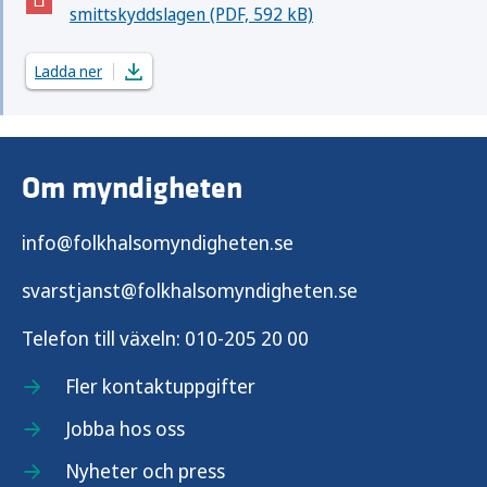
(Öppnas i nytt fönster)
smittskyddslagen (PDF, 592 kB)
Ladda ner
Om myndigheten
info@folkhalsomyndigheten.se
svarstjanst@folkhalsomyndigheten.se
Telefon till växeln:
010-205 20 00
Fler kontaktuppgifter
Jobba hos oss
Nyheter och press