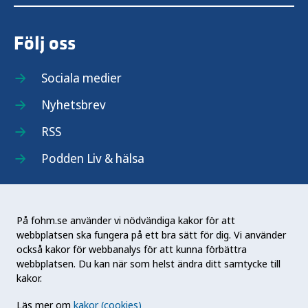
Följ oss
Sociala medier
Nyhetsbrev
RSS
Podden Liv & hälsa
På fohm.se använder vi nödvändiga kakor för att
webbplatsen ska fungera på ett bra sätt för dig. Vi använder
Folkhälsomyndigheten (Fohm) är en nationell
också kakor för webbanalys för att kunna förbättra
kunskapsmyndighet som arbetar för en bättre
webbplatsen. Du kan när som helst ändra ditt samtycke till
folkhälsa. Det gör myndigheten genom att
kakor.
utveckla och stödja samhällets arbete med att
Läs mer om
kakor (cookies)