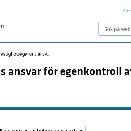
Pre
Sök på webbp
Fastighetsägarens ansvar för egenkontroll av inomhusmiljö
s ansvar för egenkontroll a
ll dig som är fastighetsägare och är