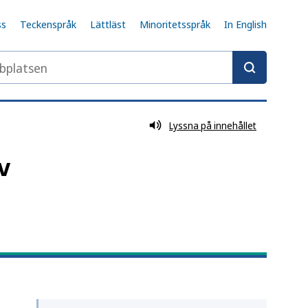
ss
Teckenspråk
Lättläst
Minoritetsspråk
In English
latsen
Lyssna på innehållet
v