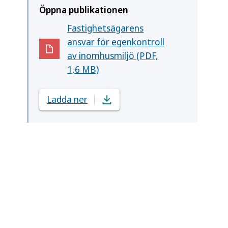
Öppna publikationen
Fastighetsägarens
ansvar för egenkontroll
(Öppnas i nytt fönster)
av inomhusmiljö (PDF,
1,6 MB)
Ladda ner