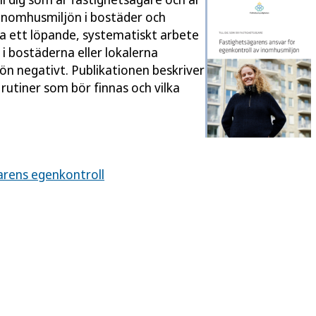
v inomhusmiljön i bostäder och
va ett löpande, systematiskt arbete
i bostäderna eller lokalerna
jön negativt. Publikationen beskriver
rutiner som bör finnas och vilka
arens egenkontroll