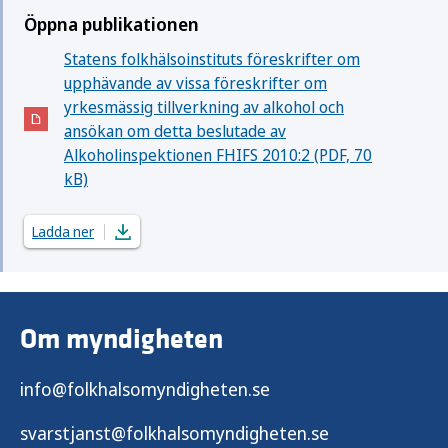
Öppna publikationen
Statens folkhälsoinstituts föreskrifter om
upphävande av vissa föreskrifter om
yrkesmässig tillverkning av alkohol och
(Öppnas i nytt fönster)
ansökan om detta beslutade av
Alkoholinspektionen FHIFS 2010:2 (PDF, 70
kB)
Ladda ner
Om myndigheten
info@folkhalsomyndigheten.se
svarstjanst@folkhalsomyndigheten.se