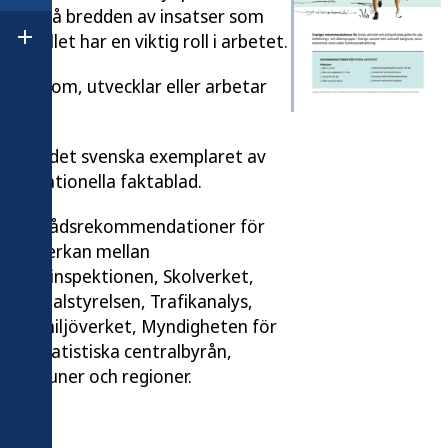
tt visa på bredden av insatser som
amhället har en viktig roll i arbetet.
Öppna undermeny för Om Folkhälsomyndigheten
eslutar om, utvecklar eller arbetar
vitet.
ing av det svenska exemplaret av
27 nationella faktablad.
n EU:s rådsrekommendationer för
 i samverkan mellan
 Skolinspektionen, Skolverket,
 Socialstyrelsen, Trafikanalys,
Arbetsmiljöverket, Myndigheten för
et, Statistiska centralbyrån,
 kommuner och regioner.