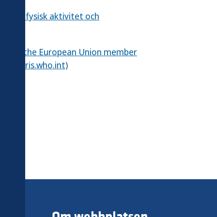
r för fysisk aktivitet och
eets for the European Union member
ion (iris.who.int)
Om webbplatsen