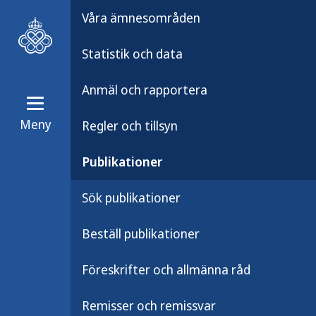
Våra ämnesområden
Statistik och data
Anmäl och rapportera
Meny
Regler och tillsyn
Publikationer
Publikationsarkiv
Publikationer
Sverige – Fysisk 
Sök publikationer
Beställ publikationer
Detta faktablad ger en lägesbild kr
Föreskrifter och allmänna råd
fysisk aktivitet. Faktabladen ger en 
samhället som är involverade i arbet
Remisser och remissvar
samhällsplanering, olika styrdokumen