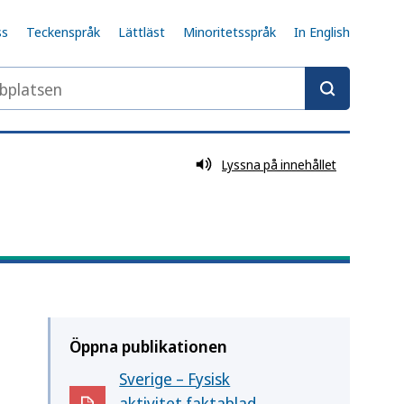
ss
Teckenspråk
Lättläst
Minoritetsspråk
In English
latsen
Lyssna på innehållet
Öppna publikationen
Sverige – Fysisk
aktivitet faktablad