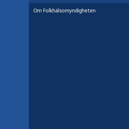
fler att röra på sig mer. Syftet är a
Om Folkhälsomyndigheten
finns och behövs, där flera delar av s
Faktabladet riktar sig till dig som b
med att öka människors fysiska akti
Faktabladet är en svensk översättn
WHO Europa och EU-kommissionens 
Kunskapen är sammanställd utifrå
fysisk aktivitet och har tagits fram
Folkhälsomyndigheten och Boverket,
Specialpedagogiska skolmyndigheten,
Trafikverket, Transportstyrelsen, 
arbetsmiljökunskap, Naturvårdsverk
Riksidrottsförbundet, och Sveriges
Relaterad läsning