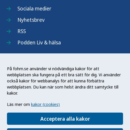
Sociala medier
Nyhetsbrev
RSS
Podden Liv & hälsa
På fohm.se använder vi nödvändiga kakor för att
webbplatsen ska fungera på ett bra sätt för dig. Vi använder
Folkhälsomyndigheten (Fohm) är en nationell
också kakor för webbanalys för att kunna förbättra
kunskapsmyndighet som arbetar för en bättre
webbplatsen. Du kan när som helst ändra ditt samtycke till
folkhälsa. Det gör myndigheten genom att
kakor.
utveckla och stödja samhällets arbete med att
Läs mer om
kakor (cookies)
främja hälsa, förebygga ohälsa och skydda mot
hälsohot. Vår vision är en folkhälsa som stärker
Acceptera alla kakor
samhällets utveckling.