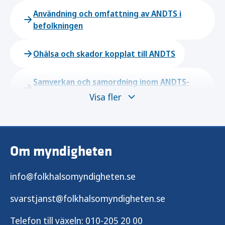
Användning och omfattning av ANDTS i
befolkningen
Ohälsa och skador kopplat till ANDTS
Samverkan och samordning inom ANDTS-
området
Visa fler
Alkoholförebyggande arbete
Om myndigheten
Narkotikaförebyggande arbete
info@folkhalsomyndigheten.se
Dopningsförebyggande arbete
svarstjanst@folkhalsomyndigheten.se
Tobaks- och nikotinförebyggande arbete
Telefon till växeln:
010-205 20 00