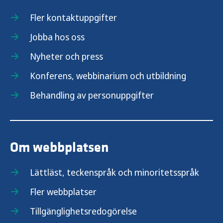
Spel om pengar – förebyggande arbete
Fler kontaktuppgifter
Jobba hos oss
ANDTS och brottsförebyggande arbete
Nyheter och press
Risk- och skyddsfaktorer för ANTS
Konferens, webbinarium och utbildning
Lyckas med ANDTS-prevention med
Behandling av personuppgifter
snabbguidens modell
Samhällsekonomiska vinster av
Om webbplatsen
hälsofrämjande och förebyggande ANDTS-
arbete
Lättläst, teckenspråk och minoritetsspråk
Resultat från Länsrapportens undersökning
Fler webbplatser
Tillgänglighetsredogörelse