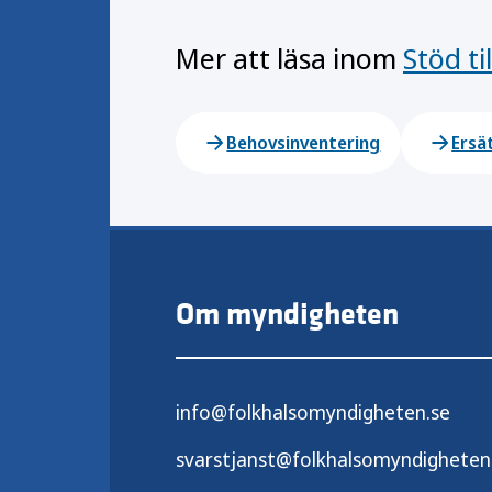
Mer att läsa inom
Stöd ti
Behovsinventering
Ersä
Om myndigheten
info@folkhalsomyndigheten.se
svarstjanst@folkhalsomyndigheten