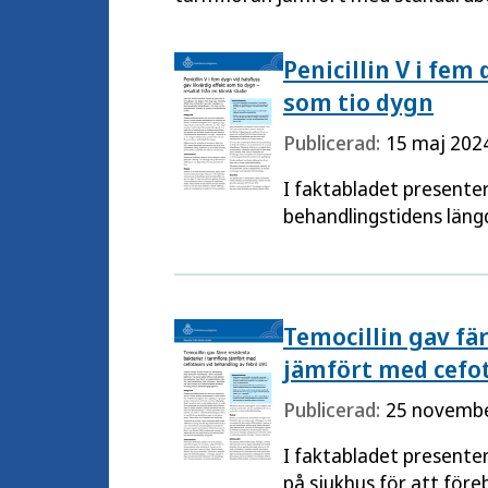
Penicillin V i fem
som tio dygn
Publicerad:
15 maj 202
I faktabladet presenter
behandlingstidens längd
Temocillin gav fär
jämfört med cefot
Publicerad:
25 novemb
I faktabladet presenter
på sjukhus för att före