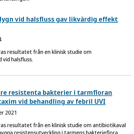
 dygn vid halsfluss gav likvärdig effekt
4
as resultatet från en klinisk studie om
 vid halsfluss.
re resistenta bakterier i tarmfloran
axim vid behandling av febril UVI
er 2021
as resultatet från en klinisk studie om antibiotikaval
bygga resistensutveckling i tarmens bakterieflora.