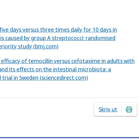
r five days versus three times daily for 10 days in
tis caused by group A streptococci: randomised
eriority study (bmj.com)
 efficacy of temocillin versus cefotaxime in adults with
 and its effects on the intestinal microbiota: a
 trial in Sweden (sciencedirect.com)
Skriv ut