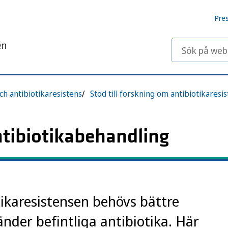
Pre
Sök på webbp
ch antibiotikaresistens
Stöd till forskning om antibiotikaresi
ntibiotikabehandling
tikaresistensen behövs bättre
nder befintliga antibiotika. Här