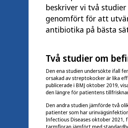
beskriver vi två studi
genomfört för att utvä
antibiotika på bästa sä
Två studier om befi
Den ena studien undersökte ifall fem 
orsakad av streptokocker är lika ef
publicerade i BMJ oktober 2019, vis
den längre för patientens tillfriskna
Den andra studien jämförde två olik
patienter som har urinvägsinfektio
Infectious Diseases
oktober 2021, fa
tarmfloran jämfört med standardb