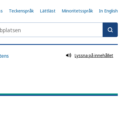
ss
Teckenspråk
Lättläst
Minoritetsspråk
In English
latsen
stens
Lyssna på innehållet