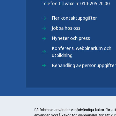
Telefon till växeln:
010-205 20 00
Fler kontaktuppgifter
Jobba hos oss
Nyheter och press
Konferens, webbinarium och
utbildning
Behandling av personuppgifte
Folkhälsomyndigheten (Fohm) är e
arbetar för en bättre folkhälsa. D
På fohm.se använder vi nödvändiga kakor för att 
och stödja samhällets arbete med a
använder också kakor för webbanalys för att ku