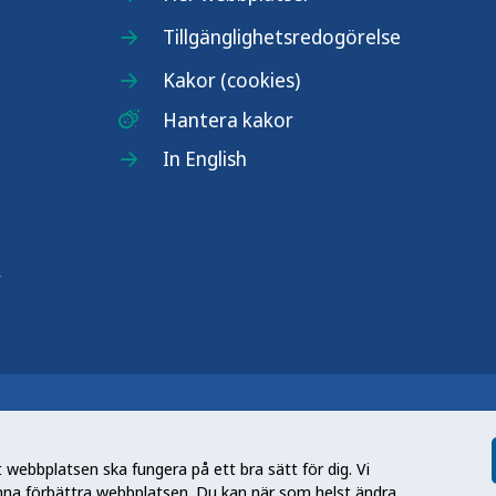
Tillgänglighetsredogörelse
Kakor (cookies)
Hantera kakor
In English
r
n nationell kunskapsmyndighet som
et gör myndigheten genom att utveckla
webbplatsen ska fungera på ett bra sätt för dig. Vi
tt främja hälsa, förebygga ohälsa och
nna förbättra webbplatsen. Du kan när som helst ändra