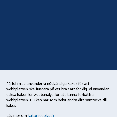
Marknadsföring i digitala medier
Följ oss
Sociala medier
Nyhetsbrev
RSS
Podden Liv & hälsa
På fohm.se använder vi nödvändiga kakor för att
webbplatsen ska fungera på ett bra sätt för dig. Vi använder
Folkhälsomyndigheten (Fohm) är en nationell
också kakor för webbanalys för att kunna förbättra
kunskapsmyndighet som arbetar för en bättre
webbplatsen. Du kan när som helst ändra ditt samtycke till
folkhälsa. Det gör myndigheten genom att
kakor.
utveckla och stödja samhällets arbete med att
Läs mer om
kakor (cookies)