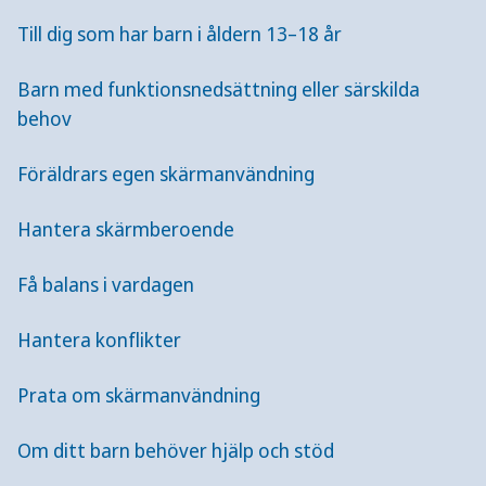
tillsammans med ditt barn, och berätta
Till dig som har barn i åldern 13–18 år
gärna vad du gör på skärmen.
Barn med funktionsnedsättning eller särskilda
behov
Mer för dig som är förälder
Föräldrars egen skärmanvändning
Skärmar och sömn
Hantera skärmberoende
Här får du som är förälder rekommendationer,
Få balans i vardagen
förklaringar och tips i vardagen om skärmar och
sömn.
Hantera konflikter
Prata om skärmanvändning
Till dig som har barn i åldern 0–2 år
Om ditt barn behöver hjälp och stöd
Här hittar du som är förälder rekommendationer,