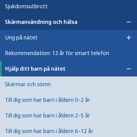
Sjukdomsutbrott
Barn 6–12 år: max 1–2 timmar per dag. Ha
koll på innehåll som barnet tar del av, följ
Skärmanvändning och hälsa
Öpp
åldersgränser och prata om vad som sker på
nätet.
Ung på nätet
Öpp
Vänta med att ge ditt barn en smart telefon
Rekommendation: 13 år för smart telefon
till det år då barnet fyller 13 år.
Hjälp ditt barn på nätet
Öpp
Ungdomar 13–18 år: max 2–3 timmar per
dag. Fundera över hur skärmarna påverkar
Skärmar och sömn
måendet, och sök hjälp och stöd vid behov.
Föräldrar kan intressera sig för ungas digitala
Till dig som har barn i åldern 0–2 år
liv och hjälpa unga nå en bra balans mellan
olika aktiviteter.
Till dig som har barn i åldern 2–5 år
Föräldrar är förebilder! Tänk på hur och när
Till dig som har barn i åldern 6–12 år
du själv använder skärmar när du är