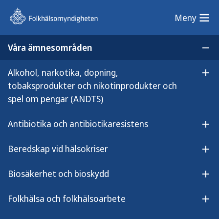
Meny
Meny
Våra ämnesområden
Sök på webbplatsen
Öp
Alkohol, narkotika, dopning,
Lyssna på innehållet
Öpp
Hjälp ditt barn på nätet
tobaksprodukter och nikotinprodukter och
Hjälp ditt barn på nätet – stöd
spel om pengar (ANDTS)
för föräldrar om barns och
Antibiotika och antibiotikaresistens
Öpp
ungas skärmanvändning
Beredskap vid hälsokriser
Öpp
Biosäkerhet och bioskydd
Öpp
Här hittar du våra rekommendationer
Folkhälsa och folkhälsoarbete
Öpp
för barns och ungas skärmanvändning