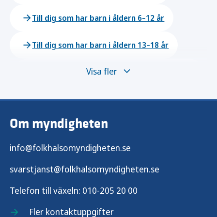
Till dig som har barn i åldern 6–12 år
Till dig som har barn i åldern 13–18 år
Visa fler
Barn med funktionsnedsättning eller
särskilda behov
Föräldrars egen skärmanvändning
Om myndigheten
Hantera skärmberoende
info@folkhalsomyndigheten.se
Få balans i vardagen
svarstjanst@folkhalsomyndigheten.se
Telefon till växeln:
010-205 20 00
Hantera konflikter
Fler kontaktuppgifter