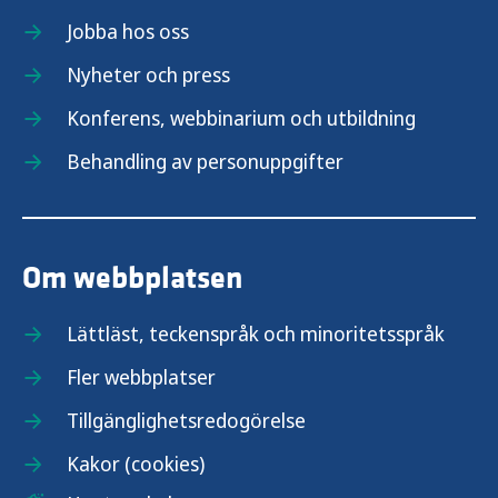
Prata om skärmanvändning
Jobba hos oss
Om ditt barn behöver hjälp och stöd
Nyheter och press
Konferens, webbinarium och utbildning
Marknadsföring i digitala medier
Behandling av personuppgifter
Om webbplatsen
Lättläst, teckenspråk och minoritetsspråk
Fler webbplatser
Tillgänglighetsredogörelse
Kakor (cookies)