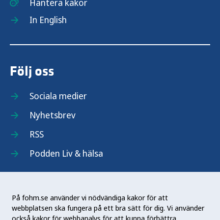
Hantera kakor
In English
Följ oss
Sociala medier
Nyhetsbrev
RSS
Podden Liv & hälsa
På fohm.se använder vi nödvändiga kakor för att
webbplatsen ska fungera på ett bra sätt för dig. Vi använder
Folkhälsomyndigheten (Fohm) är en nationell
också kakor för webbanalys för att kunna förbättra