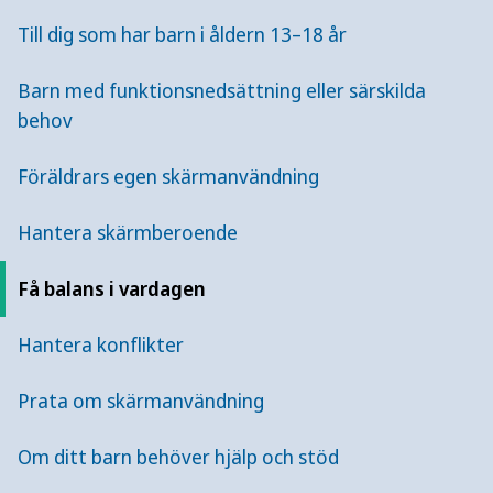
Till dig som har barn i åldern 13–18 år
Barn med funktionsnedsättning eller särskilda
behov
Föräldrars egen skärmanvändning
Hantera skärmberoende
Få balans i vardagen
Film om balans mellan
Hantera konflikter
skärmtiden
Prata om skärmanvändning
Om ditt barn behöver hjälp och stöd
Dygnshjul som stöd för att