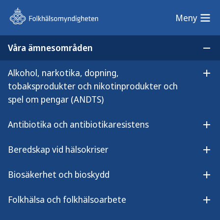
Meny
Meny
Våra ämnesområden
Sök på webbplatsen
Öp
Alkohol, narkotika, dopning,
Lyssna på innehållet
Öpp
Få balans i vardagen
tobaksprodukter och nikotinprodukter och
Få balans i vardagen
spel om pengar (ANDTS)
Antibiotika och antibiotikaresistens
Öpp
Beredskap vid hälsokriser
Balans i vardagen handlar om att
Öpp
skärmtid inte ska tränga undan sådant
Biosäkerhet och bioskydd
Öpp
som är viktigt att göra och sådant som
man mår bra av. Det kan till exempel
Folkhälsa och folkhälsoarbete
Öpp
gälla att sköta skolan, sova bra, umgås