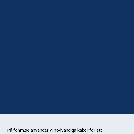
Kakor (cookies)
Hantera kakor
In English
Följ oss
Sociala medier
Nyhetsbrev
RSS
Podden Liv & hälsa
På fohm.se använder vi nödvändiga kakor för att