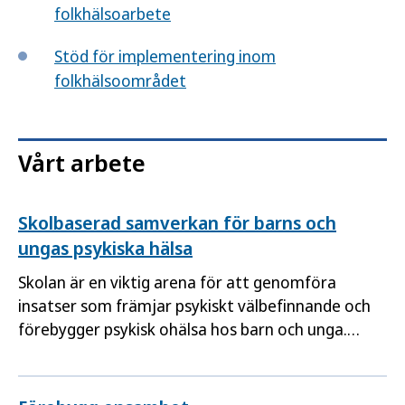
folkhälsoarbete
Stöd för implementering inom
folkhälsoområdet
Vårt arbete
Skolbaserad samverkan för barns och
ungas psykiska hälsa
Skolan är en viktig arena för att genomföra
insatser som främjar psykiskt välbefinnande och
förebygger psykisk ohälsa hos barn och unga.
Psykiskt välbefinnande ökar även
förutsättningarna för lärandet. Här beskrivs
lärdomar från ett test av ett nytt skolbaserat