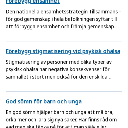
Förebygg ensamhet
arbetssätt, där skolan, hälso- och sjukvården och
Den nationella ensamhetsstrategin Tillsammans –
socialtjänsten samverkar för barns och ungas
för god gemenskap i hela befolkningen syftar till
psykiska hälsa.
att förbygga ensamhet och främja gemenskap.
Den ska genomföras i samverkan mellan olika
samhällsaktörer inklusive civilsamhälle, kommuner
och myndigheter.
Förebygg stigmatisering vid psykisk ohälsa
Stigmatisering av personer med olika typer av
psykisk ohälsa har negativa konsekvenser för
samhället i stort men också för den enskilda
individen. Men det går att förändra. I arbetet med
att förebygga psykisk ohälsa och självmord är
insatser för att minska stigmatiseringen en viktig
God sömn för barn och unga
del.
En god sömn hjälper barn och unga att må bra,
orka mer och lära sig nya saker. Här finns råd om
vad man ska tänka på för att man själv eller