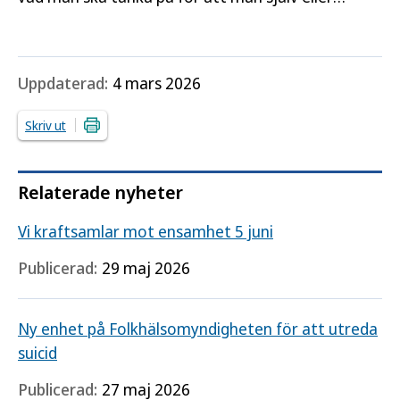
barnet ska somna och sova gott. Råden riktar sig
till ungdomar, unga vuxna och vårdnadshavare till
yngre barn.
Uppdaterad:
4 mars 2026
Skriv ut
Relaterade nyheter
Vi kraftsamlar mot ensamhet 5 juni
Publicerad:
29 maj 2026
Ny enhet på Folkhälsomyndigheten för att utreda
suicid
Publicerad:
27 maj 2026