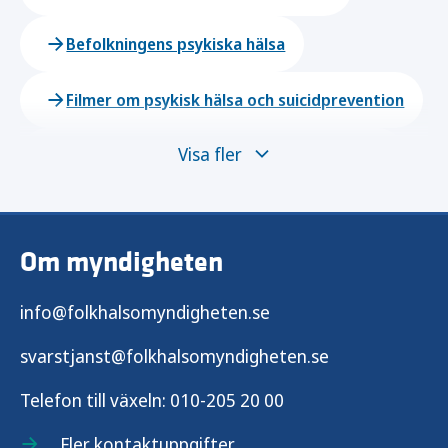
Befolkningens psykiska hälsa
Filmer om psykisk hälsa och suicidprevention
Visa fler
Skolbaserad samverkan för psykiska hälsa
Förebygg ensamhet
Om myndigheten
Förebygg stigmatisering vid psykisk ohälsa
info@folkhalsomyndigheten.se
God sömn för barn och unga
svarstjanst@folkhalsomyndigheten.se
Telefon till växeln:
010-205 20 00
Fler kontaktuppgifter