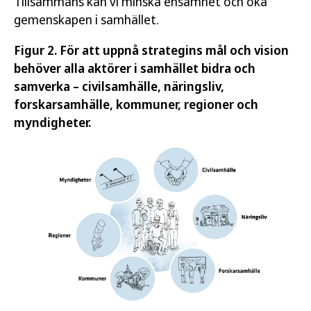
Tillsammans kan vi minska ensamhet och öka
gemenskapen i samhället.
Figur 2. För att uppnå strategins mål och vision
behöver alla aktörer i samhället bidra och
samverka – civilsamhälle, näringsliv,
forskarsamhälle, kommuner, regioner och
myndigheter.