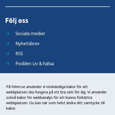
Följ oss
Sociala medier
Nyhetsbrev
RSS
Podden Liv & hälsa
På fohm.se använder vi nödvändiga kakor för att
webbplatsen ska fungera på ett bra sätt för dig. Vi använder
Folkhälsomyndigheten (Fohm) är en nationell
också kakor för webbanalys för att kunna förbättra
kunskapsmyndighet som arbetar för en bättre
webbplatsen. Du kan när som helst ändra ditt samtycke till
folkhälsa. Det gör myndigheten genom att
kakor.