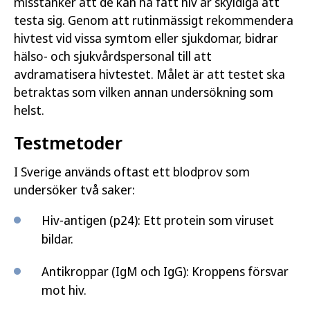
misstänker att de kan ha fått hiv är skyldiga att
testa sig. Genom att rutinmässigt rekommendera
hivtest vid vissa symtom eller sjukdomar, bidrar
hälso- och sjukvårdspersonal till att
avdramatisera hivtestet. Målet är att testet ska
betraktas som vilken annan undersökning som
helst.
Testmetoder
I Sverige används oftast ett blodprov som
undersöker två saker:
Hiv-antigen (p24): Ett protein som viruset
bildar.
Antikroppar (IgM och IgG): Kroppens försvar
mot hiv.