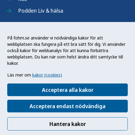
Podden Liv & hälsa
På fohm.se använder vi nödvändiga kakor för att
webbplatsen ska fungera på ett bra sätt för dig. Vi använder
Folkhälsomyndigheten (Fohm) är en nationell
också kakor för webbanalys för att kunna förbättra
kunskapsmyndighet som arbetar för en bättre
webbplatsen. Du kan när som helst ändra ditt samtycke till
folkhälsa. Det gör myndigheten genom att
kakor.
utveckla och stödja samhällets arbete med att
Läs mer om
kakor (cookies)
främja hälsa, förebygga ohälsa och skydda mot
hälsohot. Vår vision är en folkhälsa som stärker
Acceptera alla kakor
samhällets utveckling.
Acceptera endast nödvändiga
Hantera kakor