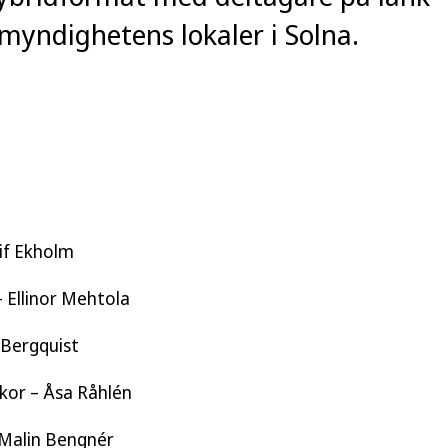
omyndighetens lokaler i Solna.
if Ekholm
 Ellinor Mehtola
 Bergquist
kor – Åsa Råhlén
 Malin Bengnér