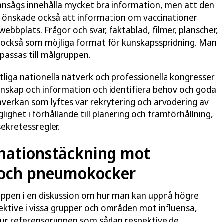
nsågs innehålla mycket bra information, men att den
an önskade också att information om vaccinationer
bplats. Frågor och svar, faktablad, filmer, planscher,
es också som möjliga format för kunskapsspridning. Man
assas till målgruppen.
ntliga nationella nätverk och professionella kongresser
unskap och information och identifiera behov och goda
verkan som lyftes var rekrytering och arvodering av
lighet i förhållande till planering och framförhållning,
ekretessregler.
inationstäckning mot
9 och pneumokocker
ppen i en diskussion om hur man kan uppnå högre
ektive i vissa grupper och områden mot influensa,
ur referensgruppen som sådan respektive de