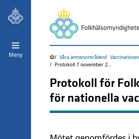
Meny
Våra ämnesområden
Vaccinatione
Protokoll 7 november 2024
Protokoll för Fo
för nationella v
Mötet genomfördes i h