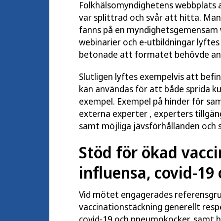
Folkhälsomyndighetens webbplats a
var splittrad och svår att hitta. M
fanns på en myndighetsgemensam web
webinarier och e-utbildningar lyft
betonade att formatet behövde anp
Slutligen lyftes exempelvis att befi
kan användas för att både sprida k
exempel. Exempel på hinder för sam
externa experter , experters tillgäng
samt möjliga jävsförhållanden och s
Stöd för ökad vacc
influensa, covid-1
Vid mötet engagerades referensgru
vaccinationstäckning generellt resp
covid-19 och pneumokocker, samt h