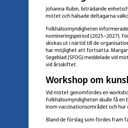
Johanna Rubin, biträdande enhetsc
mötet och hälsade deltagarna väl
Folkhälsomyndigheten informerade o
nomineringsperiod (2025‒2027). F
skickas ut i närtid till de organisa
har möjlighet att fortsätta. Marga
Segeblad (SFOG) meddelade vid möt
vid årsskiftet.
Workshop om kuns
Vid mötet genomfördes en workshop
Folkhälsomyndigheten skulle få en 
inom vaccinationsområdet och hur 
Bland de förslag som fördes fram f