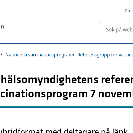
Pre
Sök på webbp
r
Nationella vaccinationsprogram
Referensgrupp för vacci
lkhälsomyndighetens refer
accinationsprogram 7 nove
ybridformat med deltagare på länk