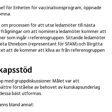
hef för Enheten för vaccinationsprogram, öppnade
komna.
m processen för att utse ledamöter till nästa
örfrågningar om att nominera ledamöter kommer att
tioner som ingår i referensgruppen. Sittande ledamöter
reta Ehnebom (representant för SFAM) och Birgitta
et att de kommer att kliva av från referensgruppen
kapsstöd
 med gruppdiskussioner. Målet var att
bättre förståelse av behovet av kunskapsunderlag
dessa bäst utformas.
anns bland annat: