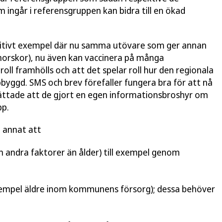
 ingår i referensgruppen kan bidra till en ökad
itivt exempel där nu samma utövare som ger annan
morskor), nu även kan vaccinera på många
ll framhölls och att det spelar roll hur den regionala
pbyggd. SMS och brev förefaller fungera bra för att nå
rättade att de gjort en egen informationsbroshyr om
pp.
 annat att
ån andra faktorer än ålder) till exempel genom
 exempel äldre inom kommunens försorg); dessa behöver