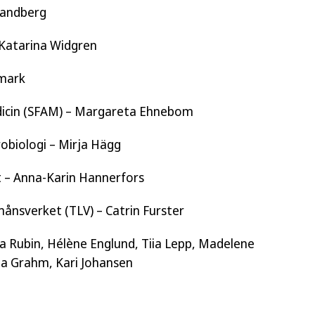
Sandberg
 Katarina Widgren
dmark
dicin (SFAM) – Margareta Ehnebom
robiologi – Mirja Hägg
 – Anna-Karin Hannerfors
nsverket (TLV) – Catrin Furster
 Rubin, Hélène Englund, Tiia Lepp, Madelene
oa Grahm, Kari Johansen