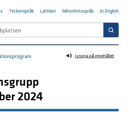
ss
Teckenspråk
Lättläst
Minoritetsspråk
In English
latsen
nationsprogram
Lyssna på innehållet
ensgrupp
mber 2024