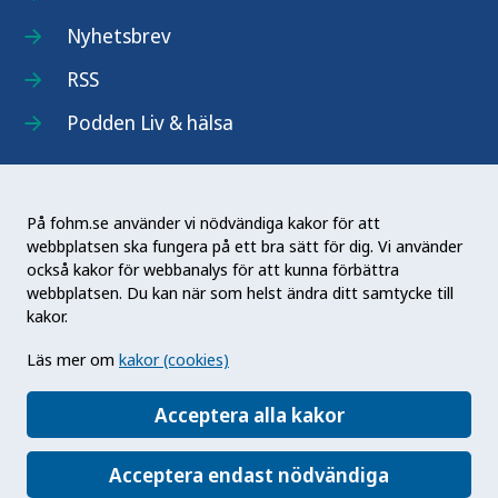
Nyhetsbrev
RSS
Podden Liv & hälsa
På fohm.se använder vi nödvändiga kakor för att
webbplatsen ska fungera på ett bra sätt för dig. Vi använder
Folkhälsomyndigheten (Fohm) är en nationell
också kakor för webbanalys för att kunna förbättra
kunskapsmyndighet som arbetar för en bättre
webbplatsen. Du kan när som helst ändra ditt samtycke till
folkhälsa. Det gör myndigheten genom att
kakor.
utveckla och stödja samhällets arbete med att
Läs mer om
kakor (cookies)
främja hälsa, förebygga ohälsa och skydda mot
hälsohot. Vår vision är en folkhälsa som stärker
Acceptera alla kakor
samhällets utveckling.
Acceptera endast nödvändiga