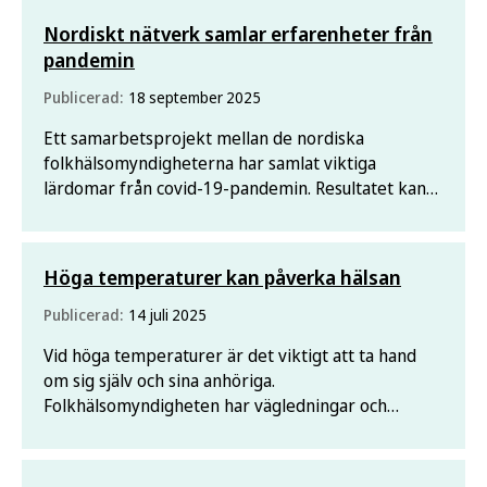
Nordiskt nätverk samlar erfarenheter från
pandemin
Publicerad:
18 september 2025
Ett samarbetsprojekt mellan de nordiska
folkhälsomyndigheterna har samlat viktiga
lärdomar från covid-19-pandemin. Resultatet kan
användas som underlag för att stärka samverkan
och beredskap i regionen.
Höga temperaturer kan påverka hälsan
Publicerad:
14 juli 2025
Vid höga temperaturer är det viktigt att ta hand
om sig själv och sina anhöriga.
Folkhälsomyndigheten har vägledningar och
informationsmaterial för att skydda människors
hälsa vid värmeböljor.