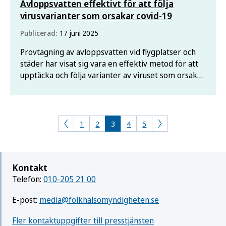
Avloppsvatten effektivt för att följa
virusvarianter som orsakar covid-19
Publicerad:
17 juni 2025
Provtagning av avloppsvatten vid flygplatser och
städer har visat sig vara en effektiv metod för att
upptäcka och följa varianter av viruset som orsakar
covid-19. Det visar en svensk studie som
Folkhälsomyndigheten har deltagit i, och som nu
får internationell uppmärksamhet.
1
2
3
4
5
Kontakt
Telefon:
010-205 21 00
E-post:
media@folkhalsomyndigheten.se
Fler kontaktuppgifter till presstjänsten