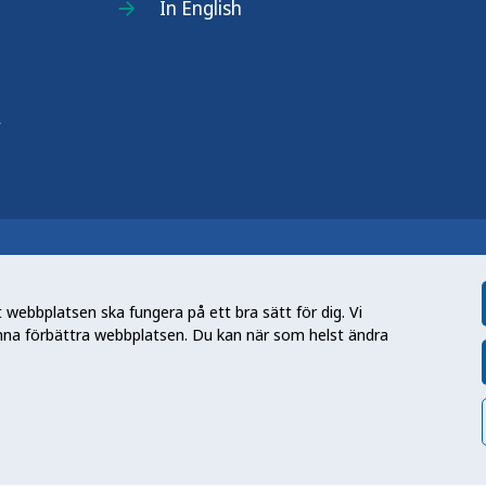
In English
r
n nationell kunskapsmyndighet som
et gör myndigheten genom att utveckla
webbplatsen ska fungera på ett bra sätt för dig. Vi
tt främja hälsa, förebygga ohälsa och
nna förbättra webbplatsen. Du kan när som helst ändra
en folkhälsa som stärker samhällets