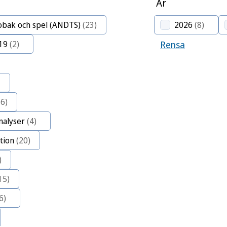
År
tobak och spel (ANDTS)
(23)
2026
(8)
19
(2)
Rensa
56)
nalyser
(4)
tion
(20)
)
15)
6)