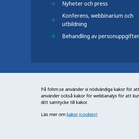
Nyheter och press
Konferens, webbinarium och
utbildning
Behandling av personuppgifte
Folkhälsomyndigheten (Fohm) är e
arbetar för en bättre folkhälsa. D
På fohm.se använder vi nödvändiga kakor för att 
och stödja samhällets arbete med a
använder också kakor för webbanalys för att ku
skydda mot hälsohot. Vår vision är 
ditt samtycke till kakor.
utveckling.
Läs mer om
kakor (cookies)