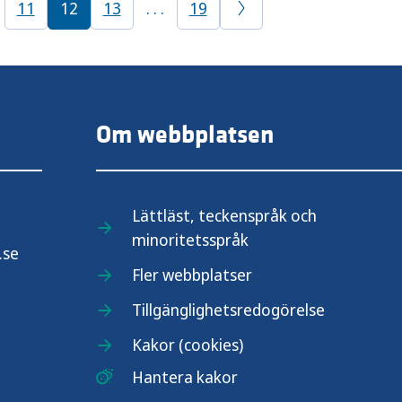
11
12
13
. . .
19
Om webbplatsen
Lättläst, teckenspråk och
minoritetsspråk
.se
Fler webbplatser
Tillgänglighetsredogörelse
Kakor (cookies)
Hantera kakor