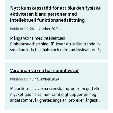
Nytt kunskapsstöd för att öka den fysiska
aktiviteten bland personer med
intellektuell funktionsnedsättning
Publicerad:
26 november 2024
Många vuxna med intellektuell
funktionsnedsättning, IF, lever ett stillasittande liv
som kan leda till ohälsa och minskad livskvalitet. Ett
nytt kunskapsstöd visar hur omgivningen kan göra
för att främja ett aktivt liv, och hur de hinder som
finns kan övervinnas.
Varannan vuxen har sömnbesvär
Publicerad:
13 november 2024
Majoriteten av vuxna svenskar uppger en god eller
mycket god hälsa men samtidigt uppger en hög
andel sömnsvårigheter, ängslan, oro eller ångest,
enligt Nationella folkhälsoenkäten 2024. Nu
publiceras resultaten.