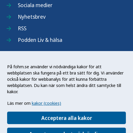
Sociala medier
Nyhetsbrev
RSS
Podden Liv & hälsa
På fohm.se använder vi nödvändiga kakor för att
webbplatsen ska fungera på ett bra sätt för dig. Vi använder
Folkhälsomyndigheten (Fohm) är en nationell
också kakor för webbanalys för att kunna förbättra
kunskapsmyndighet som arbetar för en bättre
webbplatsen. Du kan när som helst ändra ditt samtycke till
folkhälsa. Det gör myndigheten genom att
kakor.
utveckla och stödja samhällets arbete med att
Läs mer om
kakor (cookies)
främja hälsa, förebygga ohälsa och skydda mot
hälsohot. Vår vision är en folkhälsa som stärker
Acceptera alla kakor
samhällets utveckling.