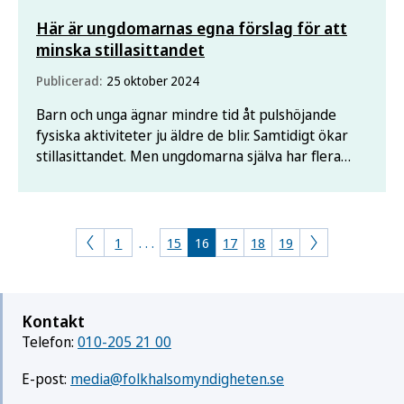
Här är ungdomarnas egna förslag för att
minska stillasittandet
Publicerad:
25 oktober 2024
Barn och unga ägnar mindre tid åt pulshöjande
fysiska aktiviteter ju äldre de blir. Samtidigt ökar
stillasittandet. Men ungdomarna själva har flera
förslag på vad som kan göras för att motverka det.
1
. . .
15
16
17
18
19
Kontakt
Telefon:
010-205 21 00
E-post:
media@folkhalsomyndigheten.se